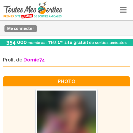
Me connecter
354 000
er
1
site gratuit
membres : TMS
de sorties amicales
Profil de
Domie74
PHOTO