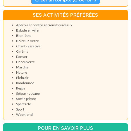
SES ACTIVITÉS PRÉFÉRÉES
Apéro-rencontre anciens/nouveaux
Balade en ville
Bien-être
Boire un verre
Chant - karaoke
Cinéma
Danser
Découverte
Marche
Nature
Plein air
Randonnée
Repas
Séjour - voyage
Sortie privée
Spectacle
Sport
Week-end
POUR EN SAVOIR PLUS