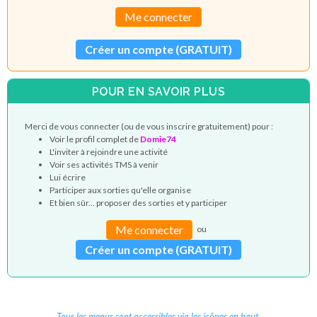
Me connecter
Créer un compte (GRATUIT)
POUR EN SAVOIR PLUS
Merci de vous connecter (ou de vous inscrire gratuitement) pour :
Voir le profil complet de
Domie74
L'inviter à rejoindre une activité
Voir ses activités TMS à venir
Lui écrire
Participer aux sorties qu'elle organise
Et bien sûr... proposer des sorties et y participer
Me connecter
ou
Créer un compte (GRATUIT)
Tous les menus sont accessibles via les icônes en haut.