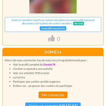
Seuls les membres ayant eux-mêmes une photo (reconnaissable) peuvent
désormais voir la photo des autres membres.
Voir l'actu
Je modifie ma photo
0
DOMIE74
Merci de vous connecter (ou de vous inscrire gratuitement) pour :
Voir le profil complet de
Domie74
L'inviter à rejoindre une activité
Voir ses activités TMS à venir
Lui écrire
Participer aux sorties qu'elle organise
Et bien sûr... proposer des sorties et y participer
Me connecter
Créer un compte (GRATUIT)