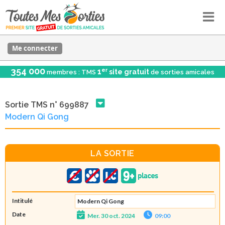
Me connecter
354 000
er
1
site gratuit
membres : TMS
de sorties amicales
Sortie TMS n° 699887
Modern Qi Gong
LA SORTIE
Intitulé
Modern Qi Gong
Date
Mer. 30 oct. 2024
09:00