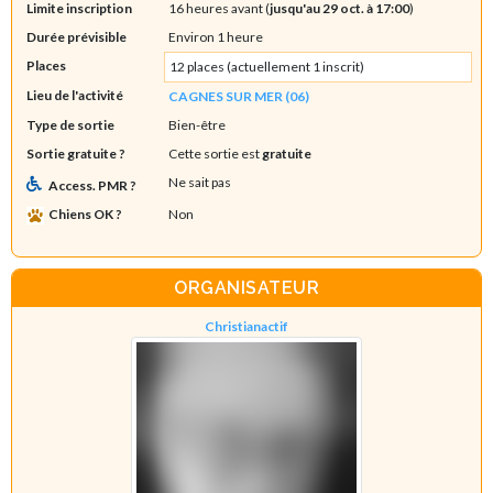
Limite inscription
16 heures avant (
jusqu'au 29 oct. à 17:00
)
Durée prévisible
Environ 1 heure
Places
12 places (actuellement 1 inscrit)
Lieu de l'activité
CAGNES SUR MER (06)
Type de sortie
Bien-être
Sortie gratuite ?
Cette sortie est
gratuite
Ne sait pas
Access. PMR ?
Chiens OK ?
Non
ORGANISATEUR
Christianactif