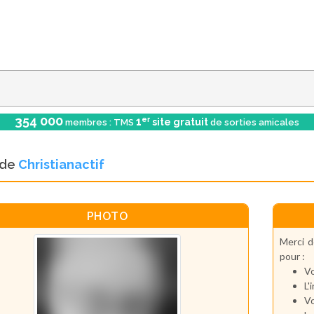
354 000
er
1
site gratuit
membres : TMS
de sorties amicales
l de
Christianactif
PHOTO
Merci d
pour :
Vo
L'
Vo