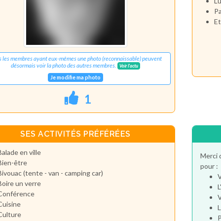
Lu
Pa
Et
s les membres ayant eux-mêmes une photo (reconnaissable) peuvent
désormais voir la photo des autres membres.
Voir l'actu
Je modifie ma photo
1
SES ACTIVITÉS PRÉFÉRÉES
Balade en ville
Merci 
Bien-être
pour :
Bivouac (tente - van - camping car)
V
Boire un verre
L
Conférence
V
Cuisine
L
Culture
P