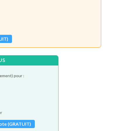
UIT)
US
tement) pour :
er
pte (GRATUIT)