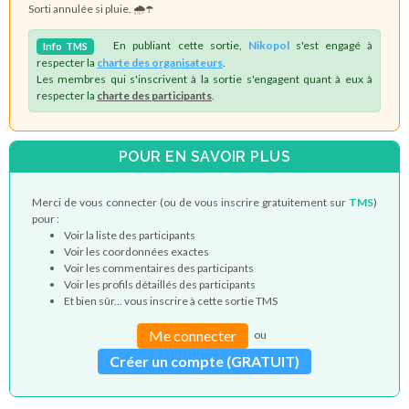
Sorti annulée si pluie. 🌧️☂️
En publiant cette sortie,
Nikopol
s'est engagé à
Info
TMS
respecter la
charte des organisateurs
.
Les membres qui s'inscrivent à la sortie s'engagent quant à eux à
respecter la
charte des participants
.
POUR EN SAVOIR PLUS
Merci de vous connecter (ou de vous inscrire gratuitement sur
TMS
)
pour :
Voir la liste des participants
Voir les coordonnées exactes
Voir les commentaires des participants
Voir les profils détaillés des participants
Et bien sûr... vous inscrire à cette sortie TMS
Me connecter
ou
Créer un compte (GRATUIT)