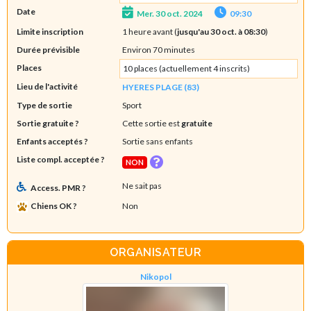
Date
Mer. 30 oct. 2024
09:30
Limite inscription
1 heure avant (
jusqu'au 30 oct. à 08:30
)
Durée prévisible
Environ 70 minutes
Places
10 places (actuellement 4 inscrits)
Lieu de l'activité
HYERES PLAGE (83)
Type de sortie
Sport
Sortie gratuite ?
Cette sortie est
gratuite
Enfants acceptés ?
Sortie sans enfants
Liste compl. acceptée ?
NON
Ne sait pas
Access. PMR ?
Chiens OK ?
Non
ORGANISATEUR
Nikopol