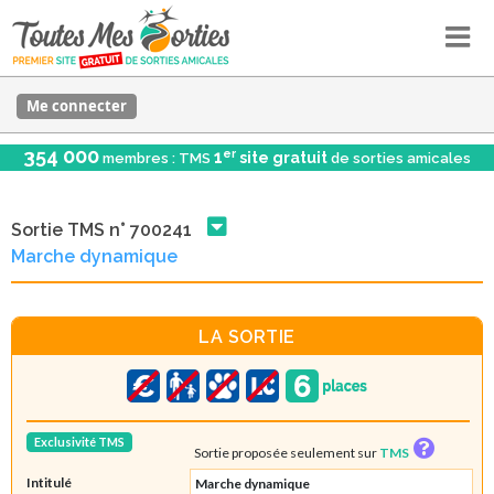
Me connecter
354 000
er
1
site gratuit
membres : TMS
de sorties amicales
Sortie TMS n° 700241
Marche dynamique
LA SORTIE
Exclusivité TMS
Sortie proposée seulement sur
TMS
Intitulé
Marche dynamique