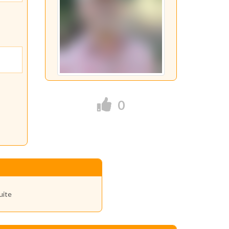
0
uite