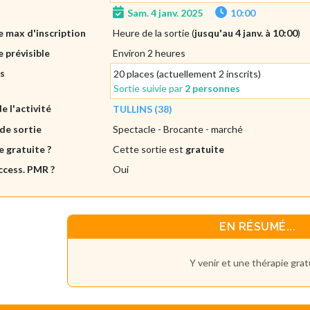
Sam. 4 janv. 2025
10:00
 max d'inscription
Heure de la sortie (
jusqu'au 4 janv. à 10:00
)
 prévisible
Environ 2 heures
es
20 places (actuellement 2 inscrits)
Sortie suivie par
2 personnes
de l'activité
TULLINS (38)
de sortie
Spectacle
- Brocante - marché
e gratuite ?
Cette sortie est
gratuite
ccess. PMR ?
Oui
EN RÉSUMÉ...
Y venir et une thérapie grat