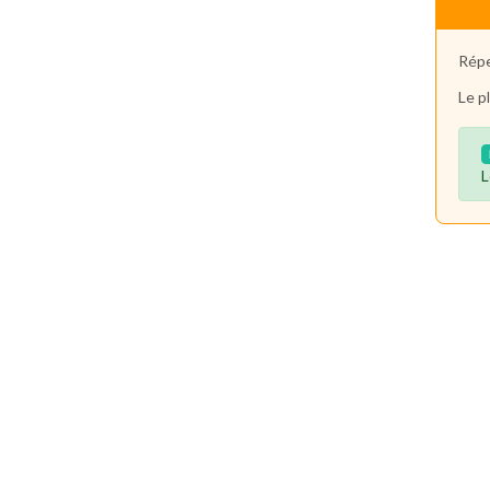
Répe
Le p
L