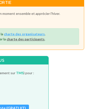
ORTIE
bon moment ensemble et apprécier l'hiver.
 la
charte des organisateurs
.
er la
charte des participants
.
US
itement sur
TMS
) pour :
pte (GRATUIT)