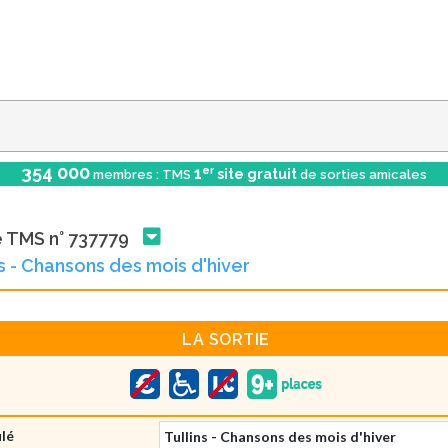
354 000
er
1
site gratuit
membres : TMS
de sorties amicales
e TMS n° 737779
ns - Chansons des mois d'hiver
LA SORTIE
ulé
Tullins - Chansons des mois d'hiver