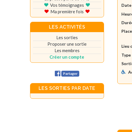
Vos témoignages
Date
Ma première fois
Heure
Durée
LES ACTIVITÉS
Plac
Les sorties
Proposer une sortie
Lieu 
Les membres
Type 
Créer un compte
Sorti
A
Partager
LES SORTIES PAR DATE