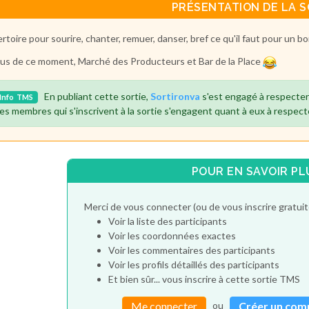
PRÉSENTATION DE LA S
rtoire pour sourire, chanter, remuer, danser, bref ce qu'il faut pour un 
lus de ce moment, Marché des Producteurs et Bar de la Place
En publiant cette sortie,
Sortironva
s'est engagé à respecter
Info
TMS
es membres qui s'inscrivent à la sortie s'engagent quant à eux à respect
POUR EN SAVOIR PL
Merci de vous connecter (ou de vous inscrire gratu
Voir la liste des participants
Voir les coordonnées exactes
Voir les commentaires des participants
Voir les profils détaillés des participants
Et bien sûr... vous inscrire à cette sortie TMS
ou
Me connecter
Créer un com