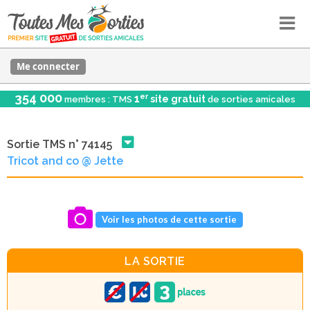
Me connecter
354 000
er
1
site gratuit
membres : TMS
de sorties amicales
Sortie TMS n° 74145
Tricot and co @ Jette
Voir les photos de cette sortie
LA SORTIE