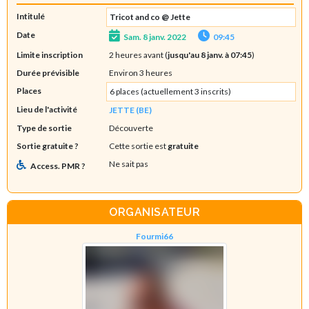
Intitulé
Tricot and co @ Jette
Date
Sam. 8 janv. 2022
09:45
Limite inscription
2 heures avant (
jusqu'au 8 janv. à 07:45
)
Durée prévisible
Environ 3 heures
Places
6 places (actuellement 3 inscrits)
Lieu de l'activité
JETTE (BE)
Type de sortie
Découverte
Sortie gratuite ?
Cette sortie est
gratuite
Ne sait pas
Access. PMR ?
ORGANISATEUR
Fourmi66