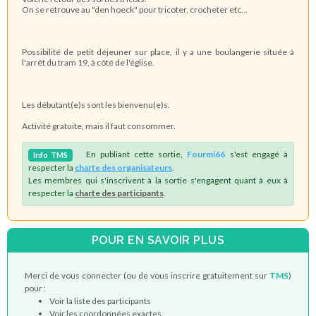
On se retrouve au "den hoeck" pour tricoter, crocheter etc...
Possibilité de petit déjeuner sur place, il y a une boulangerie située à
l'arrêt du tram 19, à côté de l'église.
Les débutant(e)s sont les bienvenu(e)s.
Activité gratuite, mais il faut consommer.
En publiant cette sortie,
Fourmi66
s'est engagé à
Info
TMS
respecter la
charte des organisateurs
.
Les membres qui s'inscrivent à la sortie s'engagent quant à eux à
respecter la
charte des participants
.
POUR EN SAVOIR PLUS
Merci de vous connecter (ou de vous inscrire gratuitement sur
TMS
)
pour :
Voir la liste des participants
Voir les coordonnées exactes