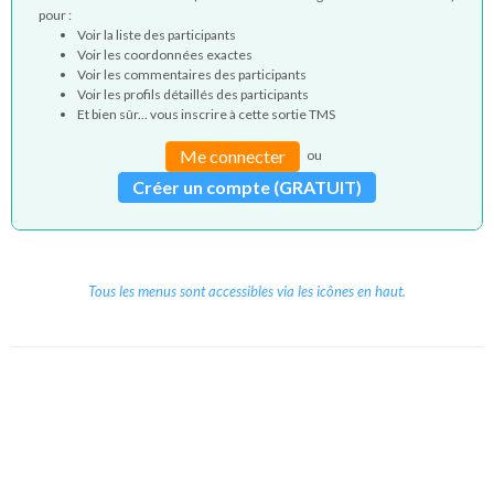
pour :
Voir la liste des participants
Voir les coordonnées exactes
Voir les commentaires des participants
Voir les profils détaillés des participants
Et bien sûr... vous inscrire à cette sortie TMS
Me connecter
ou
Créer un compte (GRATUIT)
Tous les menus sont accessibles via les icônes en haut.
Copyright © 2026 Le Cube.
Cours et stages d'anglais
CGVU
Mentions légales
Contact
/
/
/