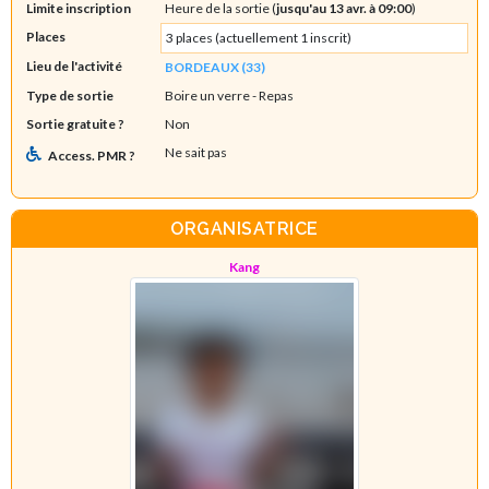
Limite inscription
Heure de la sortie (
jusqu'au 13 avr. à 09:00
)
Places
3 places (actuellement 1 inscrit)
Lieu de l'activité
BORDEAUX (33)
Type de sortie
Boire un verre
- Repas
Sortie gratuite ?
Non
Ne sait pas
Access. PMR ?
ORGANISATRICE
Kang