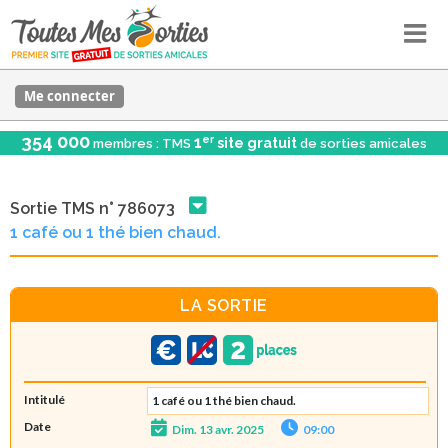
Me connecter
354 000
er
1
site gratuit
membres : TMS
de sorties amicales
Sortie TMS n° 786073
1 café ou 1 thé bien chaud.
LA SORTIE
Intitulé
1 café ou 1 thé bien chaud.
Date
Dim. 13 avr. 2025
09:00