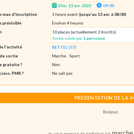
Dim. 13 avr. 2025
09:00
 max d'inscription
1 heure avant (
jusqu'au 13 avr. à 08:00
)
 prévisible
Environ 4 heures
es
10 places (actuellement 2 inscrits)
Sortie suivie par
1 personne
de l'activité
RETTEL (57)
de sortie
Marche
- Sport
e gratuite ?
Non
ccess. PMR ?
Ne sait pas
PRÉSENTATION DE LA S
Bonjour,
marche 
Je vous propose de participer à la