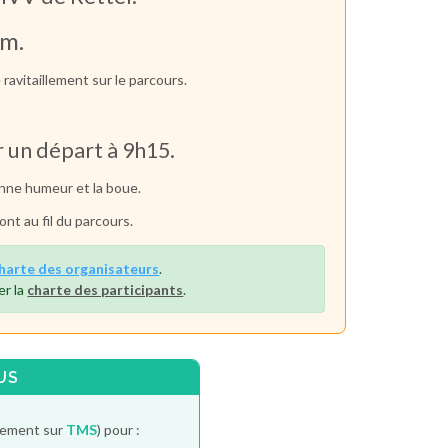
km.
 ravitaillement sur le parcours.
 un départ à 9h15.
onne humeur et la boue.
nt au fil du parcours.
harte des organisateurs
.
er la
charte des participants
.
US
itement sur
TMS
) pour :