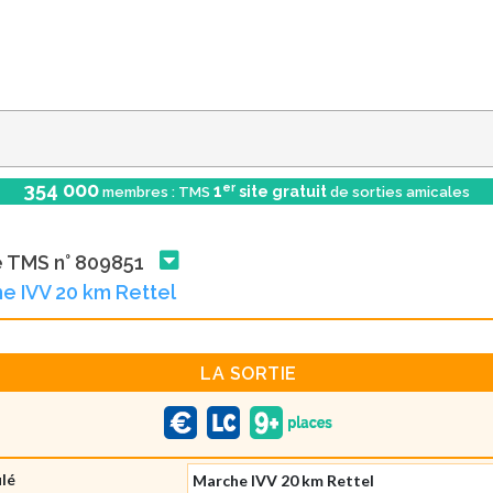
354 000
er
1
site gratuit
membres : TMS
de sorties amicales
e TMS n° 809851
e IVV 20 km Rettel
LA SORTIE
ulé
Marche IVV 20 km Rettel