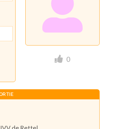
0
ORTIE
IVV de Rettel.