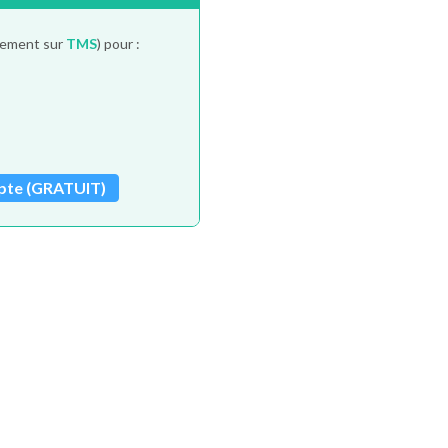
itement sur
TMS
) pour :
pte (GRATUIT)