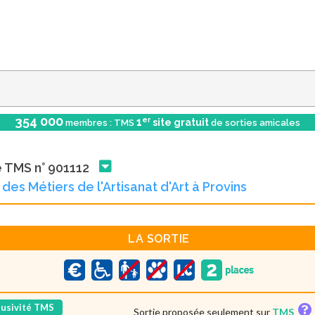
354 000
er
1
site gratuit
membres : TMS
de sorties amicales
e TMS n° 901112
 des Métiers de l'Artisanat d'Art à Provins
LA SORTIE
lusivité TMS
Sortie proposée seulement sur
TMS