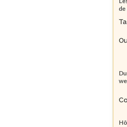
Le
de 
Ta
Ou
Du
we
Co
Hô