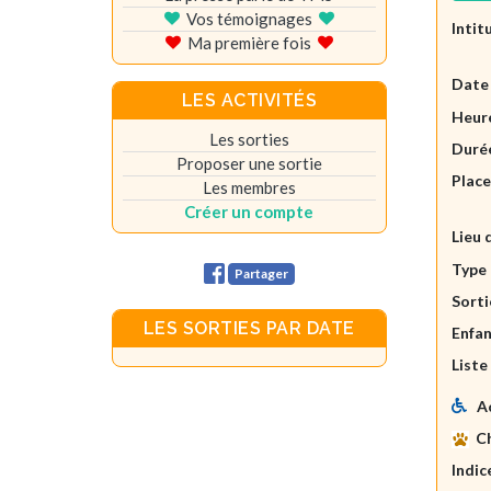
Vos témoignages
Intit
Ma première fois
Date
LES ACTIVITÉS
Heure
Les sorties
Durée
Proposer une sortie
Plac
Les membres
Créer un compte
Lieu 
Type 
Partager
Sorti
LES SORTIES PAR DATE
Enfan
Liste
A
C
Indic