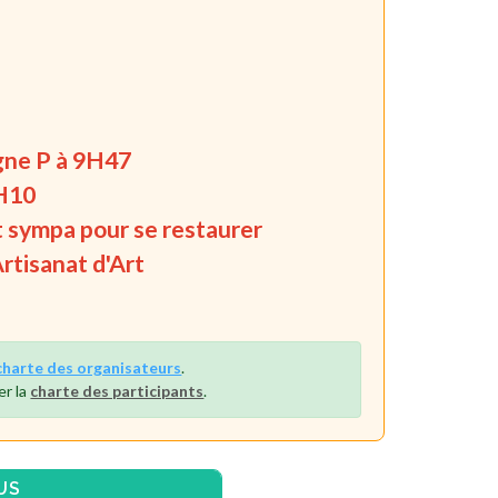
igne P à 9H47
1H10
t sympa pour se restaurer
rtisanat d'Art
charte des organisateurs
.
er la
charte des participants
.
US