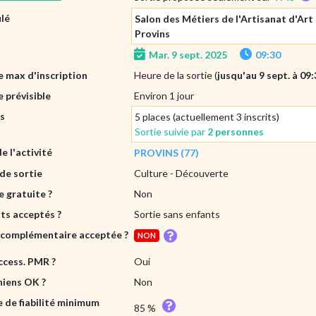
ulé
Salon des Métiers de l'Artisanat d'Art
Provins
Mar. 9 sept. 2025
09:30
 max d'inscription
Heure de la sortie (
jusqu'au 9 sept. à 09
 prévisible
Environ 1 jour
es
5 places (actuellement 3 inscrits)
Sortie suivie par
2 personnes
de l'activité
PROVINS (77)
de sortie
Culture
- Découverte
e gratuite ?
Non
ts acceptés ?
Sortie sans enfants
 complémentaire acceptée ?
NON
ccess. PMR ?
Oui
hiens OK ?
Non
e de fiabilité minimum
85 %