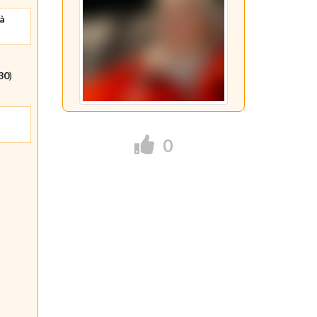
 à
:30
)
0