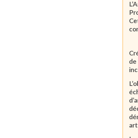
L’
Pro
Ce
co
Cr
de
in
L’
éch
d’
dé
dé
art