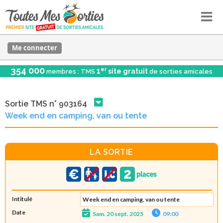
Me connecter
354 000
er
1
site gratuit
membres : TMS
de sorties amicales
Sortie TMS n° 903164
Week end en camping, van ou tente
LA SORTIE
Intitulé
Week end en camping, van ou tente
Date
Sam. 20 sept. 2025
09:00