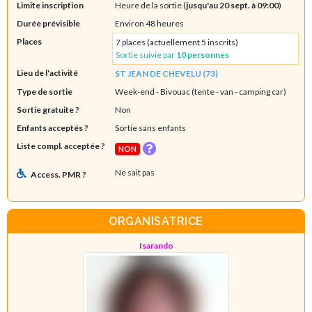
Limite inscription
Heure de la sortie (
jusqu'au 20 sept. à 09:00
)
Durée prévisible
Environ 48 heures
Places
7 places (actuellement 5 inscrits)
Sortie suivie par
10 personnes
Lieu de l'activité
ST JEAN DE CHEVELU (73)
Type de sortie
Week-end
- Bivouac (tente - van - camping car)
Sortie gratuite ?
Non
Enfants acceptés ?
Sortie sans enfants
Liste compl. acceptée ?
NON
Ne sait pas
Access. PMR ?
ORGANISATRICE
Isarando