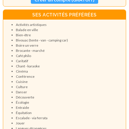
SES ACTIVITÉS PRÉFÉRÉES
Activités artistiques
Balade en ville
Bien-être
Bivouac (tente - van - camping car)
Boire un verre
Brocante - marché
Café philo
Caritatif
Chant - karaoke
Cinéma
Conférence
Cuisine
Culture
Danser
Découverte
Écologie
Entraide
Équitation
Escalade - via ferrata
Jouer
Langues étrangères