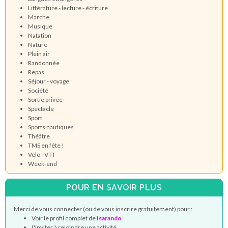
Littérature - lecture - écriture
Marche
Musique
Natation
Nature
Plein air
Randonnée
Repas
Séjour - voyage
Société
Sortie privée
Spectacle
Sport
Sports nautiques
Théâtre
TMS en fête !
Vélo - VTT
Week-end
POUR EN SAVOIR PLUS
Merci de vous connecter (ou de vous inscrire gratuitement) pour :
Voir le profil complet de
Isarando
L'inviter à rejoindre une activité