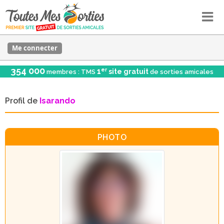
Me connecter
354 000
er
1
site gratuit
membres : TMS
de sorties amicales
Profil de
Isarando
PHOTO