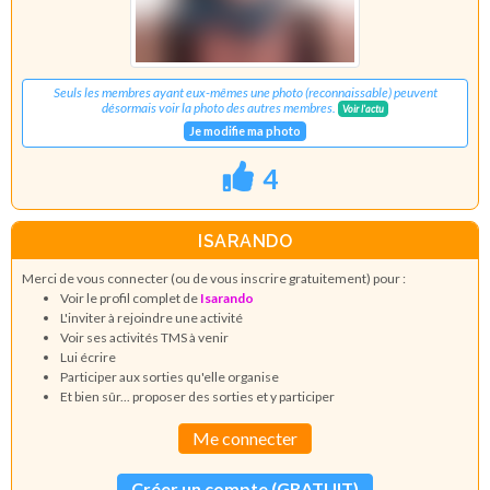
Seuls les membres ayant eux-mêmes une photo (reconnaissable) peuvent
désormais voir la photo des autres membres.
Voir l'actu
Je modifie ma photo
4
ISARANDO
Merci de vous connecter (ou de vous inscrire gratuitement) pour :
Voir le profil complet de
Isarando
L'inviter à rejoindre une activité
Voir ses activités TMS à venir
Lui écrire
Participer aux sorties qu'elle organise
Et bien sûr... proposer des sorties et y participer
Me connecter
Créer un compte (GRATUIT)