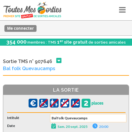
Me connecter
354 000
er
1
site gratuit
membres : TMS
de sorties amicales
Sortie TMS n° 907646
Bal folk Quevaucamps
LA SORTIE
Intitulé
Bal folk Quevaucamps
Date
Sam. 20 sept. 2025
20:00