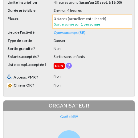
Limite inscription
4 heures avant (
jusqu'au 20 sept. à 16:00
)
Durée prévisible
Environ 4 heures
Places
3 places (actuellement 1 inscrit)
Sortie suivie par
1 personne
Lieu de l'activité
Quevaucamps (BE)
Type de sortie
Danser
Sortie gratuite ?
Non
Enfants acceptés ?
Sortie sans enfants
Liste compl. acceptée ?
NON
Non
Access. PMR ?
Chiens OK ?
Non
ORGANISATEUR
Garfield59