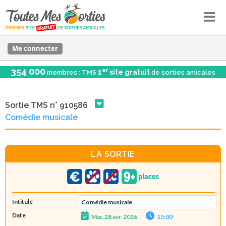
Me connecter
354 000
er
1
site gratuit
membres : TMS
de sorties amicales
Sortie TMS n° 910586
Comédie musicale
LA SORTIE
Intitulé
Comédie musicale
Date
Mar. 28 avr. 2026
15:00