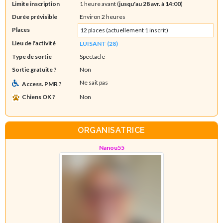
Limite inscription
1 heure avant (
jusqu'au 28 avr. à 14:00
)
Durée prévisible
Environ 2 heures
Places
12 places (actuellement 1 inscrit)
Lieu de l'activité
LUISANT (28)
Type de sortie
Spectacle
Sortie gratuite ?
Non
Ne sait pas
Access. PMR ?
Chiens OK ?
Non
ORGANISATRICE
Nanou55