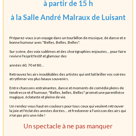
à partir de 15 h
à la Salle André Malraux de Luisant
Préparez-vous à un voyage dans un tourbillon de musique, de danse et e
bonne humeur avec "Belles, Belles, Belles".
Sur scène, des voix sublimes et des chorégraphies enjouées... pour faire
revivre l'esprit festif et glamour des
années 60, 70 et 80...
Retrouvez les airs inoubliables des artistes qui ont fait briller vos soirées
et rythmer vos plus beaux souvenirs.
Entre chansons entraînantes, danse et moments de comédie pleins de
tendresse et d'humour, "Belles, belles, Belles" promet une parenthèse
magique, éclatante et pleine de vie.
Un rendez-vous haut en couleurs pour tous ceux qui veulent retrouver
la joie et l'éclat des années dorées... et fredonner à l'unisson des airs qui
n'on pas pris une ride !
Un spectacle à ne pas manquer