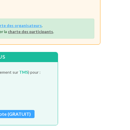
rte des organisateurs
.
er la
charte des participants
.
US
itement sur
TMS
) pour :
pte (GRATUIT)