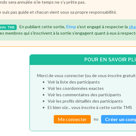
ando sera annulée si le temps ne s’y prête pas.
e suis pas guide et chacun vient sous sa propre responsabilité.
En publiant cette sortie,
Elmp
s'est engagé à respecter la
cha
Info
TMS
es membres qui s'inscrivent à la sortie s'engagent quant à eux à respect
POUR EN SAVOIR PL
Merci de vous connecter (ou de vous inscrire gratu
Voir la liste des participants
Voir les coordonnées exactes
Voir les commentaires des participants
Voir les profils détaillés des participants
Et bien sûr... vous inscrire à cette sortie TMS
ou
Me connecter
Créer un com