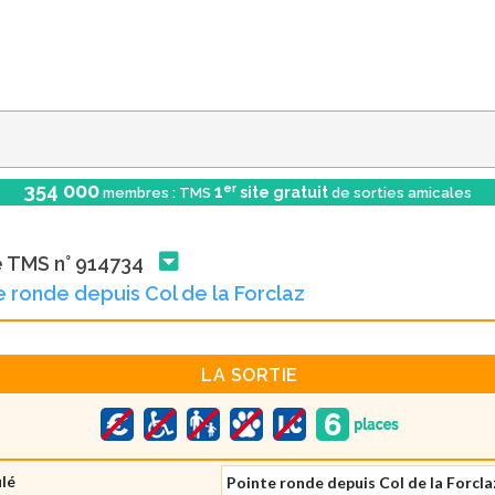
354 000
er
1
site gratuit
membres : TMS
de sorties amicales
e TMS n° 914734
e ronde depuis Col de la Forclaz
LA SORTIE
ulé
Pointe ronde depuis Col de la Forcla