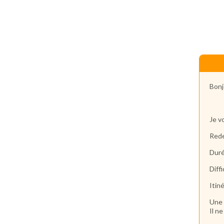
Bonj
Je v
Rede
Duré
Diff
Itin
Une 
Il n