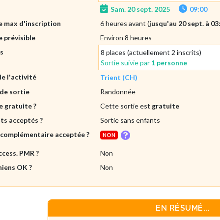
Sam. 20 sept. 2025
09:00
 max d'inscription
6 heures avant (
jusqu'au 20 sept. à 03
 prévisible
Environ 8 heures
es
8 places (actuellement 2 inscrits)
Sortie suivie par
1 personne
de l'activité
Trient (CH)
de sortie
Randonnée
e gratuite ?
Cette sortie est
gratuite
ts acceptés ?
Sortie sans enfants
 complémentaire acceptée ?
NON
ccess. PMR ?
Non
hiens OK ?
Non
EN RÉSUMÉ...