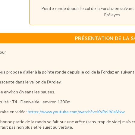
Pointe ronde depuis le col de la Forclaz en suivant 
Prélayes
PRÉSENTATION DE LA S
our,
ous propose d'aller à la pointe ronde depuis le col de la Forclaz en suivant
scente dans le vallon de l'Aroley.
e environ 6h sans les pauses.
iculté : T4 - Dénivelée : environ 1200m
éraire en vidéo:
https://www.youtube.com/watch?v=KyRzUVlaMxw
bonne partie de la rando se fait sur une arête (sans trop de vide) mais 
e faut pas non plus être sujet au vertige.