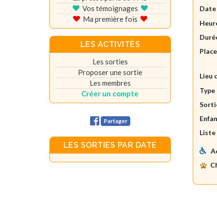
Vos témoignages
Date
Ma première fois
Heure
Durée
LES ACTIVITÉS
Plac
Les sorties
Proposer une sortie
Lieu 
Les membres
Type 
Créer un compte
Sorti
Enfan
Partager
Liste
LES SORTIES PAR DATE
A
C