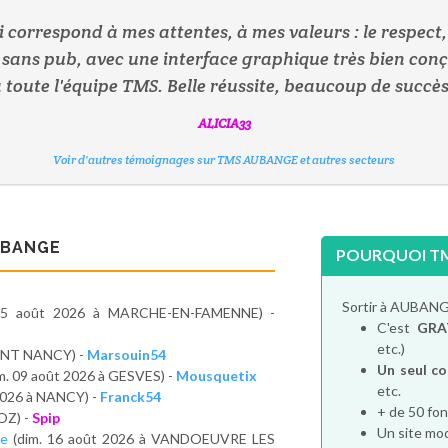
 correspond à mes attentes, à mes valeurs : le respect, ê
, sans pub, avec une interface graphique très bien conç
à toute l'équipe TMS. Belle réussite, beaucoup de succès
ROIDETREFLE
VERTBLEU
FRENCE2
BERNADETTE_56
MOONLIGHT54
MARINNE
ALICIA33
Voir d'autres témoignages sur TMS AUBANGE et autres secteurs
Voir d'autres témoignages sur TMS AUBANGE et autres secteurs
Voir d'autres témoignages sur TMS AUBANGE et autres secteurs
Voir d'autres témoignages sur TMS AUBANGE et autres secteurs
Voir d'autres témoignages sur TMS AUBANGE et autres secteurs
Voir d'autres témoignages sur TMS AUBANGE et autres secteurs
Voir d'autres témoignages sur TMS AUBANGE et autres secteurs
UBANGE
POURQUOI TM
Sortir à AUBANG
15 août 2026 à MARCHE-EN-FAMENNE) -
C'est
GRA
etc.)
VANT NANCY) -
Marsouin54
Un seul c
m. 09 août 2026 à GESVES) -
Mousquetix
etc.
 2026 à NANCY) -
Franck54
+ de 50 fon
OZ) -
Spip
Un site mod
le
(dim. 16 août 2026 à VANDOEUVRE LES