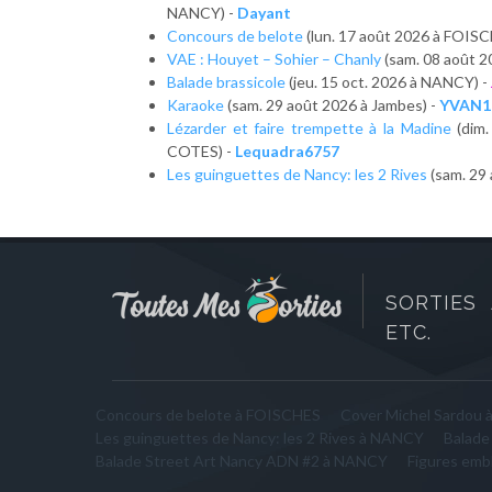
NANCY) -
Dayant
Concours de belote
(lun. 17 août 2026 à FOISC
VAE : Houyet – Sohier – Chanly
(sam. 08 août 
Balade brassicole
(jeu. 15 oct. 2026 à NANCY) -
Karaoke
(sam. 29 août 2026 à Jambes) -
YVAN1
Lézarder et faire trempette à la Madine
(dim
COTES) -
Lequadra6757
Les guinguettes de Nancy: les 2 Rives
(sam. 29
SORTIES 
ETC.
Concours de belote à FOISCHES
Cover Michel Sardou
Les guinguettes de Nancy: les 2 Rives à NANCY
Balade
Balade Street Art Nancy ADN #2 à NANCY
Figures emb