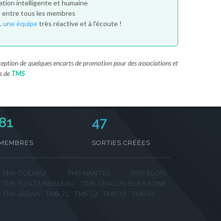
tion intelligente et humaine
é entre tous les membres
..
une équipe
très réactive et à l'écoute !
exception de quelques encarts de promotion pour des associations et
s de
TMS
88
56
MEMBRES
SORTIES CRÉÉES
TMS COLMAR
TMS NANTES
TMS BLOIS
TMS FONTAINEBLEAU
TMS CHALON SUR SAONE
TMS SEDAN
TMS 71
TMS 52
TMS 18
TMS 59