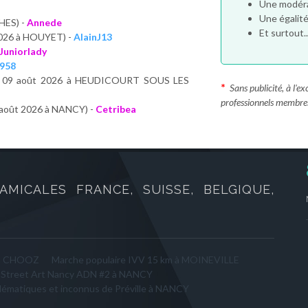
Une modéra
Une égalit
HES) -
Annede
Et surtout.
2026 à HOUYET) -
AlainJ13
Juniorlady
958
. 09 août 2026 à HEUDICOURT SOUS LES
*
Sans publicité, à l'
professionnels membre
 août 2026 à NANCY) -
Cetribea
AMICALES FRANCE, SUISSE, BELGIQUE,
 à CHOOZ
Marche populaire IVV 15 km à MOINEVILLE
 Street Art Nancy ADN #2 à NANCY
lématiques et inconnus de Préville à NANCY