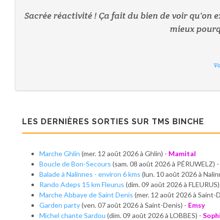
Sacrée réactivité ! Ça fait du bien de voir qu'on
mieux pourqu
Vo
Vo
Vo
Vo
Vo
Vo
Vo
LES DERNIÈRES SORTIES SUR TMS BINCHE
Marche Ghlin
(mer. 12 août 2026 à Ghlin) -
Mamital
Boucle de Bon-Secours
(sam. 08 août 2026 à PÉRUWELZ) 
Balade à Nalinnes - environ 6 kms
(lun. 10 août 2026 à Nalin
Rando Adeps 15 km Fleurus
(dim. 09 août 2026 à FLEURUS)
Marche Abbaye de Saint Denis
(mer. 12 août 2026 à Saint-D
Garden party
(ven. 07 août 2026 à Saint-Denis) -
Emsy
Michel chante Sardou
(dim. 09 août 2026 à LOBBES) -
Soph