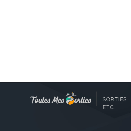
SORTIES 
ETC.