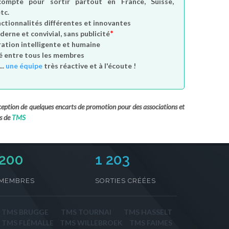
compte
pour sortir partout en France, Suisse,
tc.
nctionnalités différentes et innovantes
*
derne et convivial, sans publicité
tion intelligente et humaine
é entre tous les membres
..
une équipe
très réactive et à l'écoute !
exception de quelques encarts de promotion pour des associations et
s de
TMS
233
1 203
MEMBRES
SORTIES CRÉÉES
TMS BRUGGE
TMS TOURNAI
TMS HASSELT
TMS FLÉMALLE
TMS WILLEBROEK
TMS FAIMES