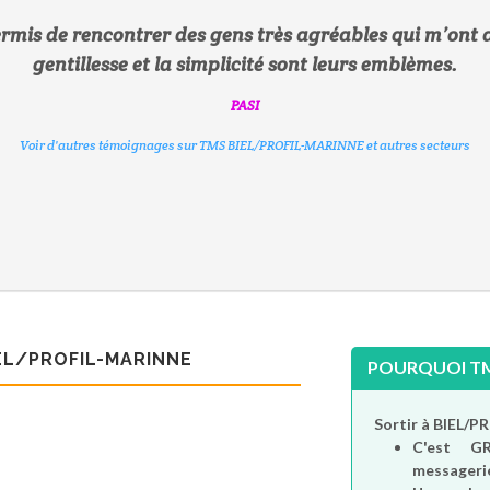
permis de rencontrer des gens très agréables qui m’on
gentillesse et la simplicité sont leurs emblèmes.
SHIRLEY
MIKE
PASI
ROIDETREFLE
EDDY
Voir d'autres témoignages sur TMS BIEL/PROFIL-MARINNE et autres secteurs
Voir d'autres témoignages sur TMS BIEL/PROFIL-MARINNE et autres secteurs
Voir d'autres témoignages sur TMS BIEL/PROFIL-MARINNE et autres secteurs
Voir d'autres témoignages sur TMS BIEL/PROFIL-MARINNE et autres secteurs
Voir d'autres témoignages sur TMS BIEL/PROFIL-MARINNE et autres secteurs
METHYL
Voir d'autres témoignages sur TMS BIEL/PROFIL-MARINNE et autres secteurs
IEL/PROFIL-MARINNE
POURQUOI TMS
Sortir à BIEL/
C'est
G
messagerie