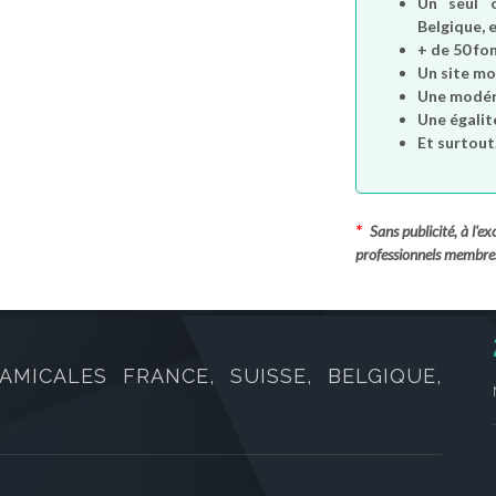
Un seul 
Belgique, e
+ de 50 fo
Un site mo
Une modéra
Une égalit
Et surtout.
*
Sans publicité, à l'
professionnels membre
AMICALES FRANCE, SUISSE, BELGIQUE,