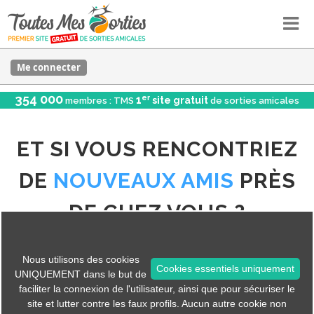
Me connecter
354 000
er
1
site gratuit
membres : TMS
de sorties amicales
ET SI VOUS RENCONTRIEZ
DE
NOUVEAUX AMIS
PRÈS
DE CHEZ VOUS ?
Participez à une randonnée, une activité yoga, une
Nous utilisons des cookies
soirée jeux, un pique-nique ou un cinéma... et
Cookies essentiels uniquement
UNIQUEMENT dans le but de
rencontrez des personnes qui partagent les
faciliter la connexion de l'utilisateur, ainsi que pour sécuriser le
site et lutter contre les faux profils. Aucun autre cookie non
mêmes loisirs que vous.