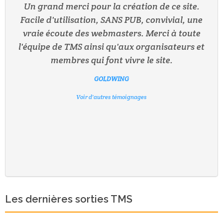
Un grand merci pour la création de ce site.
Site qui mérite d'être connu : à l'écoute,
possibilité de les joindre par mail, en constante
Facile d'utilisation, SANS PUB, convivial, une
remise en question, pour mieux nous servir, et
vraie écoute des webmasters. Merci à toute
toujours de nouvelles idées très intéressantes à
l'équipe de TMS ainsi qu'aux organisateurs et
RANDORANDO
WILLIAMS
MITCH13
nous soumettre. Un grand BRAVO pour
membres qui font vivre le site.
LOLOME
Voir d'autres témoignages
Voir d'autres témoignages
Voir d'autres témoignages
l'excellent et énorme travail déjà fourni ainsi
GOLDWING
Voir d'autres témoignages
que le suivi des sorties, toujours mises en avant
Voir d'autres témoignages
s'il y a peu d'inscriptions. Bonne continuation
MICHL3
et longue vie !
Voir d'autres témoignages
ROSA10
RACHELLE
Voir d'autres témoignages
Voir d'autres témoignages
Les dernières sorties TMS