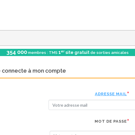
354 000
er
1
site gratuit
membres : TMS
de sorties amicales
e connecte à mon compte
ADRESSE MAIL
MOT DE PASSE