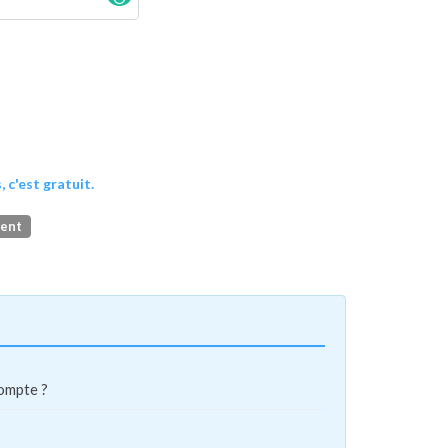
, c'est gratuit.
ment
compte ?