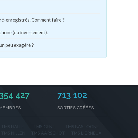
pré-enregistrés. Comment faire ?
phone (ou inversement).
 un peu exagéré ?
354 427
713 102
MEMBRES
SORTIES CRÉÉES
TMS HALLE
TMS GENT
TMS BASTOGNE
TMS NIJLEN
TMS AARSCHOT
TMS LIERNEUX