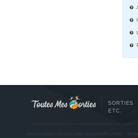
SORTIES 
ETC.
Viens naviguer sur mon voilier depuis Rolle à Rolle
Bret