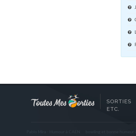
SORTIES 
ETC.
Pablo Mira - Humour à CAEN
bowling et bonne humeur