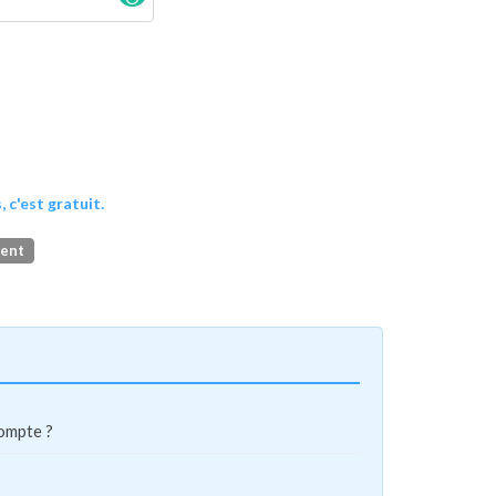
, c'est gratuit.
ment
compte ?