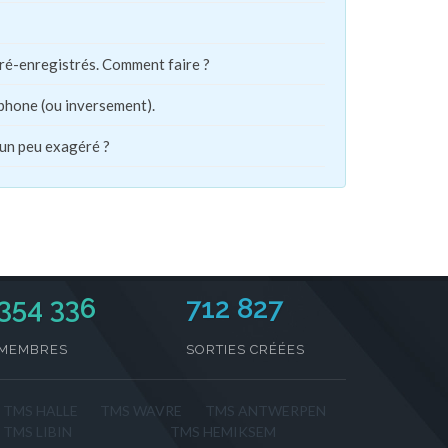
pré-enregistrés. Comment faire ?
phone (ou inversement).
 un peu exagéré ?
354 336
712 827
MEMBRES
SORTIES CRÉÉES
TMS HALLE
TMS WAVRE
TMS ANTWERPEN
TMS LIBIN
TMS HEMIKSEM