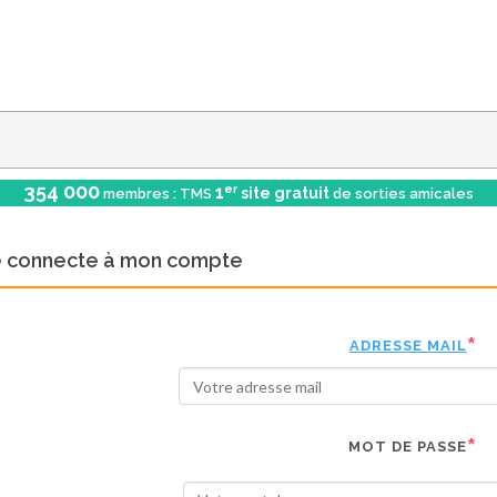
354 000
er
1
site gratuit
membres : TMS
de sorties amicales
e connecte à mon compte
ADRESSE MAIL
MOT DE PASSE