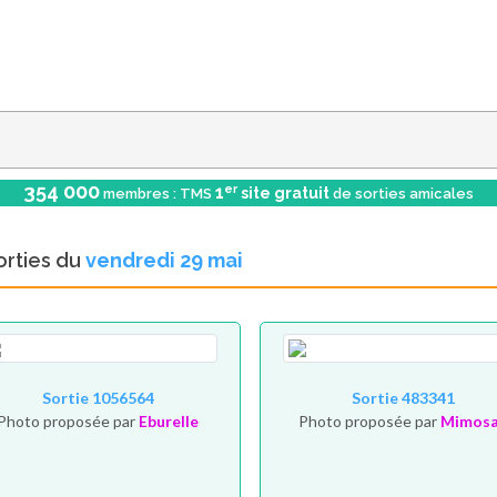
354 000
er
1
site gratuit
membres : TMS
de sorties amicales
orties du
vendredi 29 mai
Sortie 1056564
Sortie 483341
Photo proposée par
Eburelle
Photo proposée par
Mimos