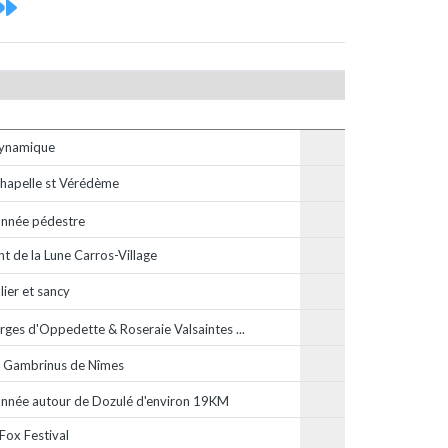
ynamique
 Chapelle st Vérédème
nnée pédestre
t de la Lune Carros-Village
lier et sancy
rges d'Oppedette & Roseraie Valsaintes ...
u Gambrinus de Nîmes
nnée autour de Dozulé d'environ 19KM
Fox Festival