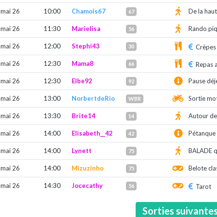
 mai 26
10:00
Chamois67
De la haut
67
 mai 26
11:30
Marielisa
Rando pi
56
 mai 26
12:00
Stephi43
30
Crèpes 
 mai 26
12:30
Mama8
66
Repas 
 mai 26
12:30
Elbe92
Pause déj
92
 mai 26
13:00
NorbertdeRio
Sortie mo
WBR
 mai 26
13:30
Brite14
Autour de
14
 mai 26
14:00
Elisabeth__42
Pétanque
42
 mai 26
14:00
Lynett
BALADE qu
75
 mai 26
14:00
Mizuzinho
Belote cla
75
 mai 26
14:30
Jocecathy
56
Tarot
Sorties suivante