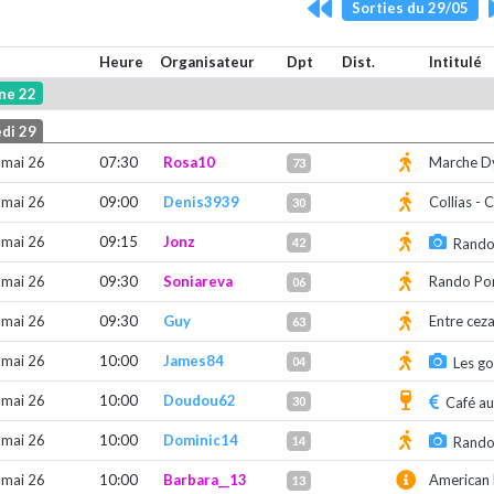
Sorties du 29/05
Heure
Organisateur
Dpt
Dist.
Intitulé
ne 22
di 29
 mai 26
07:30
Rosa10
Marche D
73
 mai 26
09:00
Denis3939
Collias -
30
 mai 26
09:15
Jonz
42
Rando
 mai 26
09:30
Soniareva
Rando Pon
06
 mai 26
09:30
Guy
Entre ceza
63
 mai 26
10:00
James84
04
Les go
 mai 26
10:00
Doudou62
30
Café a
 mai 26
10:00
Dominic14
14
Rando
 mai 26
10:00
Barbara__13
American 
13