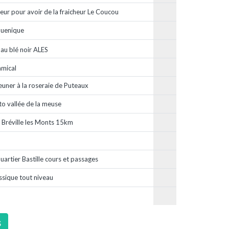
eur pour avoir de la fraicheur Le Coucou
quenique
au blé noir ALES
amical
euner à la roseraie de Puteaux
to vallée de la meuse
 Bréville les Monts 15km
artier Bastille cours et passages
ssique tout niveau
s