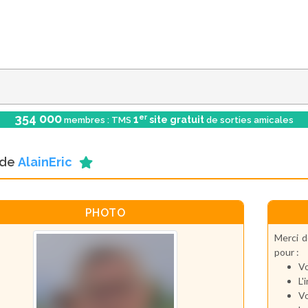
354 000
er
1
site gratuit
membres : TMS
de sorties amicales
l de
AlainEric
PHOTO
Merci d
pour :
Vo
L'
Vo