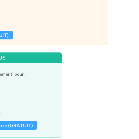
UIT)
US
tement) pour :
er
pte (GRATUIT)