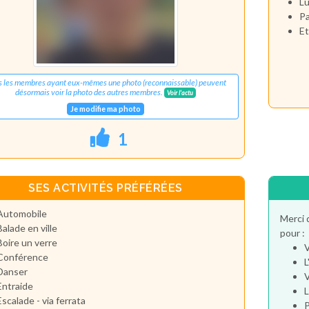
Lu
Pa
Et
s les membres ayant eux-mêmes une photo (reconnaissable) peuvent
désormais voir la photo des autres membres.
Voir l'actu
Je modifie ma photo
1
SES ACTIVITÉS PRÉFÉRÉES
Automobile
Merci 
Balade en ville
pour :
Boire un verre
V
Conférence
L
Danser
V
Entraide
L
Escalade - via ferrata
P