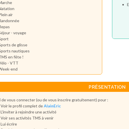
Marche
E
Natation
Plein air
Randonnée
Repas
Séjour - voyage
Sport
Sports de glisse
Sports nautiques
TMS en fête !
Vélo - VTT
Week-end
PRÉSENTATION
 de vous connecter (ou de vous inscrire gratuitement) pour :
Voir le profil complet de
AlainEric
L'inviter à rejoindre une activité
Voir ses activités TMS à venir
Lui écrire