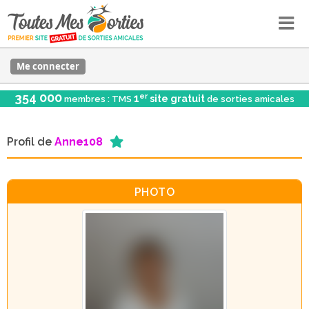
Me connecter
354 000
er
1
site gratuit
membres : TMS
de sorties amicales
Profil de
Anne108
PHOTO