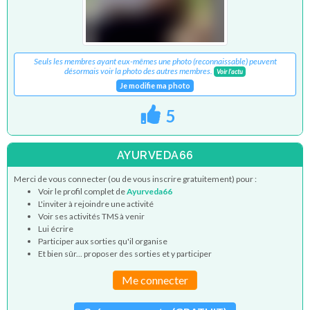
Seuls les membres ayant eux-mêmes une photo (reconnaissable) peuvent
désormais voir la photo des autres membres.
Voir l'actu
Je modifie ma photo
5
AYURVEDA66
Merci de vous connecter (ou de vous inscrire gratuitement) pour :
Voir le profil complet de
Ayurveda66
L'inviter à rejoindre une activité
Voir ses activités TMS à venir
Lui écrire
Participer aux sorties qu'il organise
Et bien sûr... proposer des sorties et y participer
Me connecter