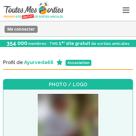
Me connecter
354 000
er
1
site gratuit
membres : TMS
de sorties amicales
Profil de
Ayurveda66
Association
PHOTO / LOGO