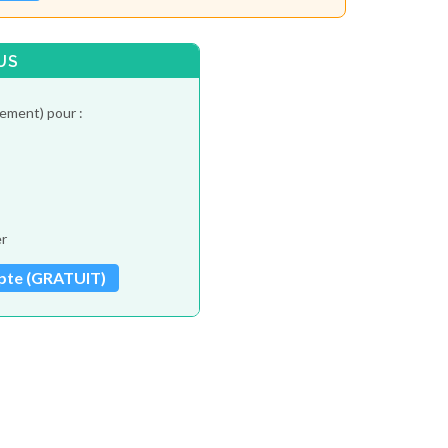
US
tement) pour :
er
pte (GRATUIT)