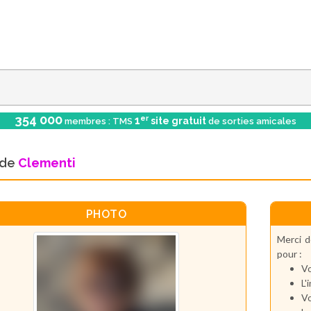
354 000
er
1
site gratuit
membres : TMS
de sorties amicales
l de
Clementi
PHOTO
Merci d
pour :
Vo
L'
Vo