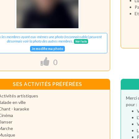
Lu
Pa
Et
s les membres ayant eux-mêmes une photo (reconnaissable) peuvent
désormais voir la photo des autres membres.
Voir l'actu
Je modifie ma photo
0
SES ACTIVITÉS PRÉFÉRÉES
Activités artistiques
Merci 
Balade en ville
pour :
Chant - karaoke
V
Cinéma
L
Danser
V
Marche
L
Musique
P