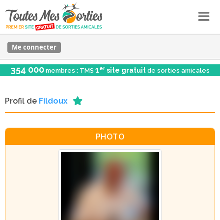
Me connecter
354 000
er
1
site gratuit
membres : TMS
de sorties amicales
Profil de
Fildoux
PHOTO