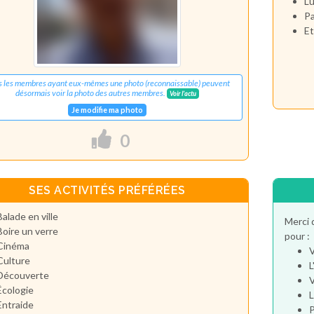
Lu
Pa
Et
s les membres ayant eux-mêmes une photo (reconnaissable) peuvent
désormais voir la photo des autres membres.
Voir l'actu
Je modifie ma photo
0
SES ACTIVITÉS PRÉFÉRÉES
Balade en ville
Merci 
Boire un verre
pour :
Cinéma
V
Culture
L
Découverte
V
Écologie
L
Entraide
P