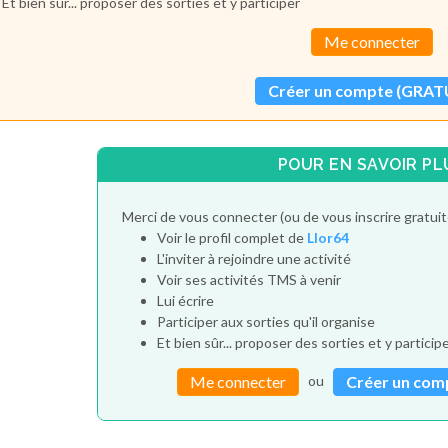
Et bien sûr... proposer des sorties et y participer
Me connecter
Créer un compte (GRAT
POUR EN SAVOIR PL
Merci de vous connecter (ou de vous inscrire gratui
Voir le profil complet de
Llor64
L'inviter à rejoindre une activité
Voir ses activités TMS à venir
Lui écrire
Participer aux sorties qu'il organise
Et bien sûr... proposer des sorties et y particip
ou
Me connecter
Créer un com