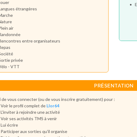
Jouer
E
Langues étrangères
Marche
Nature
Plein air
Randonnée
Rencontres entre organisateurs
Repas
Société
Sortie privée
Vélo - VTT
PRÉSENTATION
 de vous connecter (ou de vous inscrire gratuitement) pour :
Voir le profil complet de
Llor64
L'inviter à rejoindre une activité
Voir ses activités TMS à venir
Lui écrire
Participer aux sorties qu'il organise