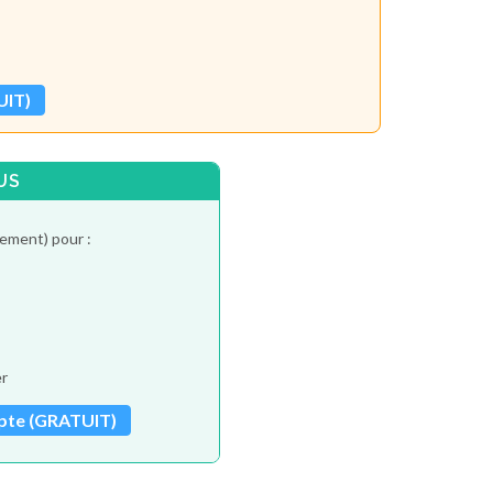
UIT)
US
tement) pour :
er
pte (GRATUIT)