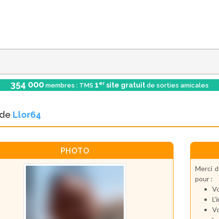
354 000
er
1
site gratuit
membres : TMS
de sorties amicales
l de
Llor64
PHOTO
Merci d
pour :
Vo
L'
Vo