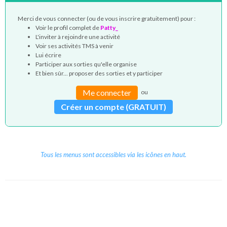
Merci de vous connecter (ou de vous inscrire gratuitement) pour :
Voir le profil complet de
Patty_
L'inviter à rejoindre une activité
Voir ses activités TMS à venir
Lui écrire
Participer aux sorties qu'elle organise
Et bien sûr... proposer des sorties et y participer
Me connecter
ou
Créer un compte (GRATUIT)
Tous les menus sont accessibles via les icônes en haut.