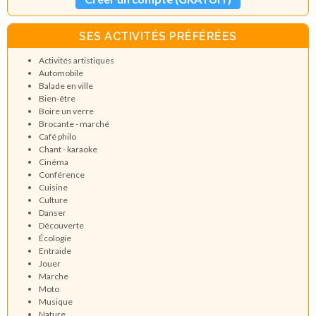
SES ACTIVITÉS PRÉFÉRÉES
Activités artistiques
Automobile
Balade en ville
Bien-être
Boire un verre
Brocante - marché
Café philo
Chant - karaoke
Cinéma
Conférence
Cuisine
Culture
Danser
Découverte
Écologie
Entraide
Jouer
Marche
Moto
Musique
Nature