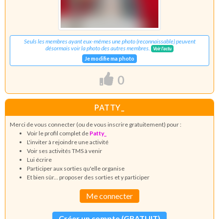
Seuls les membres ayant eux-mêmes une photo (reconnaissable) peuvent
désormais voir la photo des autres membres.
Voir l'actu
Je modifie ma photo
0
PATTY_
Merci de vous connecter (ou de vous inscrire gratuitement) pour :
Voir le profil complet de
Patty_
L'inviter à rejoindre une activité
Voir ses activités TMS à venir
Lui écrire
Participer aux sorties qu'elle organise
Et bien sûr... proposer des sorties et y participer
Me connecter
Créer un compte (GRATUIT)