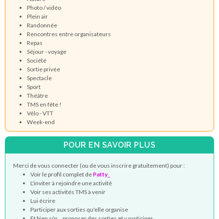
Photo / vidéo
Plein air
Randonnée
Rencontres entre organisateurs
Repas
Séjour - voyage
Société
Sortie privée
Spectacle
Sport
Théâtre
TMS en fête !
Vélo - VTT
Week-end
POUR EN SAVOIR PLUS
Merci de vous connecter (ou de vous inscrire gratuitement) pour :
Voir le profil complet de
Patty_
L'inviter à rejoindre une activité
Voir ses activités TMS à venir
Lui écrire
Participer aux sorties qu'elle organise
Et bien sûr... proposer des sorties et y participer