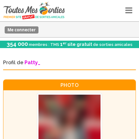
Me connecter
354 000
er
1
site gratuit
membres : TMS
de sorties amicales
Profil de
Patty_
PHOTO