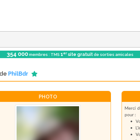
354 000
er
1
site gratuit
membres : TMS
de sorties amicales
l de
PhilBdr
PHOTO
Merci d
pour :
Vo
L'
Vo