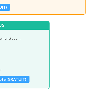
UIT)
US
tement) pour :
er
pte (GRATUIT)