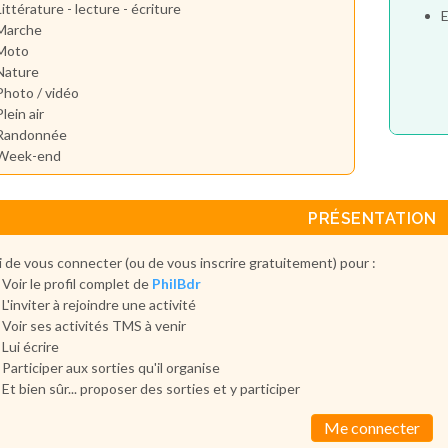
Littérature - lecture - écriture
E
Marche
Moto
Nature
Photo / vidéo
Plein air
Randonnée
Week-end
PRÉSENTATION
 de vous connecter (ou de vous inscrire gratuitement) pour :
Voir le profil complet de
PhilBdr
L'inviter à rejoindre une activité
Voir ses activités TMS à venir
Lui écrire
Participer aux sorties qu'il organise
Et bien sûr... proposer des sorties et y participer
Me connecter