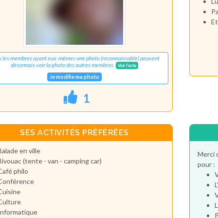
Lu
Pa
Et
s les membres ayant eux-mêmes une photo (reconnaissable) peuvent
désormais voir la photo des autres membres.
Voir l'actu
Je modifie ma photo
1
SES ACTIVITÉS PRÉFÉRÉES
Balade en ville
Merci 
Bivouac (tente - van - camping car)
pour :
Café philo
V
Conférence
L
Cuisine
V
Culture
L
Informatique
P