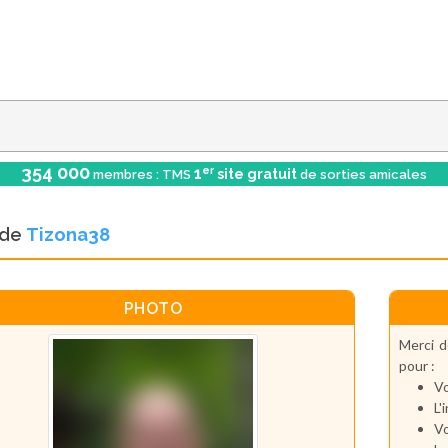
354 000
er
1
site gratuit
membres : TMS
de sorties amicales
l de
Tizona38
PHOTO
Merci d
pour :
Vo
L'
Vo