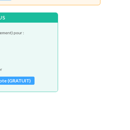
US
tement) pour :
er
pte (GRATUIT)