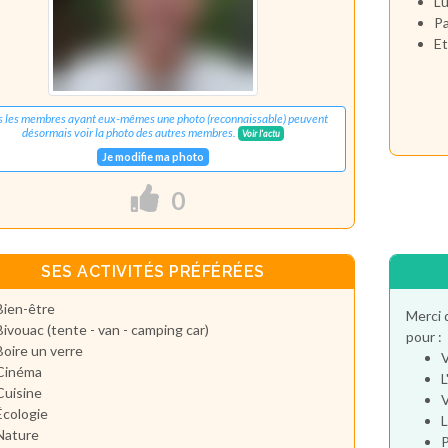
Lu
Pa
Et
s les membres ayant eux-mêmes une photo (reconnaissable) peuvent
désormais voir la photo des autres membres.
Voir l'actu
Je modifie ma photo
0
SES ACTIVITÉS PRÉFÉRÉES
Bien-être
Merci 
Bivouac (tente - van - camping car)
pour :
Boire un verre
V
Cinéma
L
Cuisine
V
Écologie
L
Nature
P