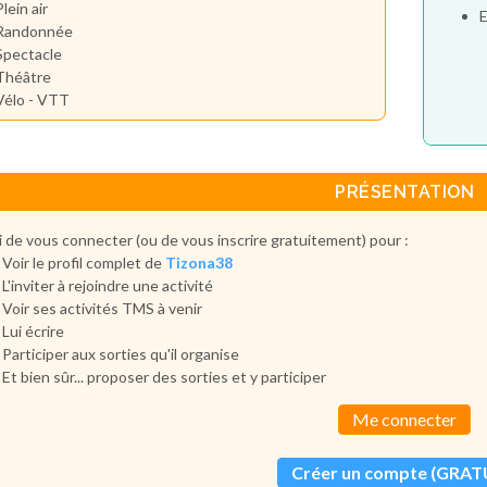
Plein air
E
Randonnée
Spectacle
Théâtre
Vélo - VTT
PRÉSENTATION
 de vous connecter (ou de vous inscrire gratuitement) pour :
Voir le profil complet de
Tizona38
L'inviter à rejoindre une activité
Voir ses activités TMS à venir
Lui écrire
Participer aux sorties qu'il organise
Et bien sûr... proposer des sorties et y participer
Me connecter
Créer un compte (GRAT