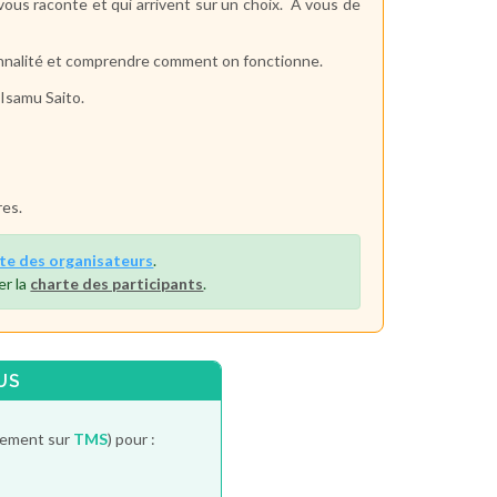
vous raconte et qui arrivent sur un choix. A vous de
sonnalité et comprendre comment on fonctionne.
 Isamu Saito.
res.
te des organisateurs
.
er la
charte des participants
.
US
itement sur
TMS
) pour :