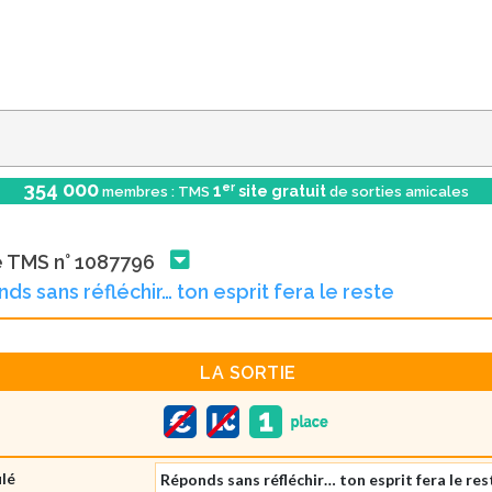
354 000
er
1
site gratuit
membres : TMS
de sorties amicales
e TMS n° 1087796
ds sans réfléchir… ton esprit fera le reste
LA SORTIE
ulé
Réponds sans réfléchir… ton esprit fera le res