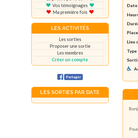
Vos témoignages
Date
Ma première fois
Heure
Durée
LES ACTIVITÉS
Plac
Les sorties
Lieu 
Proposer une sortie
Type 
Les membres
Créer un compte
Sorti
A
Partager
LES SORTIES PAR DATE
Bonj
Pour