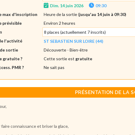
Dim. 14 juin 2026
09:30
 max d'inscription
Heure de la sortie (
jusqu'au 14 juin à 09:30
)
 prévisible
Environ 2 heures
es
8 places (actuellement 7 inscrits)
de l'activité
ST SEBASTIEN SUR LOIRE (44)
de sortie
Découverte
- Bien-être
e gratuite ?
Cette sortie est
gratuite
ccess. PMR ?
Ne sait pas
PRÉSENTATION DE LA S
our,
 faire connaissance et briser la glace,