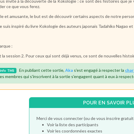
ous invite à la découverte de la
Kokologie : ce sont des histoires que je 
der ce que vous ferez.
le et amusante, le but est de découvrir certains aspects de notre per
e suis inspiré du livre Kokologie des auteurs japonais Tadahiko Nagao et
rque :
t la session 2. Pour ceux qui sont déjà venus, ce sont de nouvelles histoi
En publiant cette sortie,
Aka
s'est engagé à respecter la
char
Info
TMS
es membres qui s'inscrivent à la sortie s'engagent quant à eux à respect
POUR EN SAVOIR PL
Merci de vous connecter (ou de vous inscrire gratu
Voir la liste des participants
Voir les coordonnées exactes