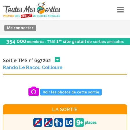
Me connecter
354 000
er
1
site gratuit
membres : TMS
de sorties amicales
Sortie TMS n° 697262
Rando Le Racou Collioure
Voir les photos de cette sortie
LA SORTIE