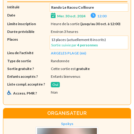
Intitulé
Rando Le Racou Collioure
Date
Mer. 30 oct. 2024
12:00
Limite inscription
Heure de la sortie (
jusqu'au 30 oct. à 12:00
)
Durée prévisible
Environ 3 heures
Places
13 places (actuellement 8 inscrits)
Sortie suivie par
4 personnes
Lieu de l'activité
ARGELES PLAGE (66)
Type de sortie
Randonnée
Sortie gratuite ?
Cette sortie est
gratuite
Enfants acceptés ?
Enfants bienvenus
Liste compl. acceptée ?
Oui
Non
Access. PMR ?
ORGANISATEUR
Spokys