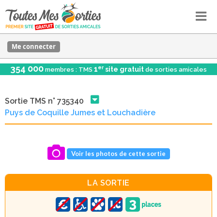
Me connecter
354 000
er
1
site gratuit
membres : TMS
de sorties amicales
Sortie TMS n° 735340
Puys de Coquille Jumes et Louchadière
Voir les photos de cette sortie
LA SORTIE