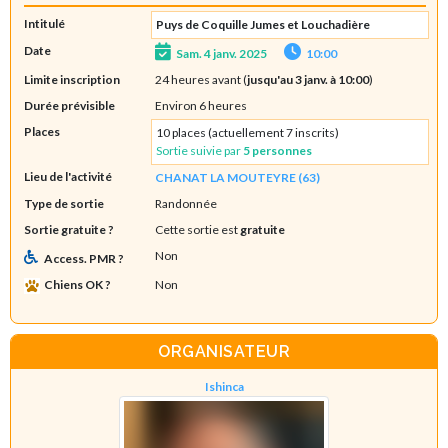
Intitulé
Puys de Coquille Jumes et Louchadière
Date
Sam. 4 janv. 2025
10:00
Limite inscription
24 heures avant (
jusqu'au 3 janv. à 10:00
)
Durée prévisible
Environ 6 heures
Places
10 places (actuellement 7 inscrits)
Sortie suivie par
5 personnes
Lieu de l'activité
CHANAT LA MOUTEYRE (63)
Type de sortie
Randonnée
Sortie gratuite ?
Cette sortie est
gratuite
Non
Access. PMR ?
Chiens OK ?
Non
ORGANISATEUR
Ishinca