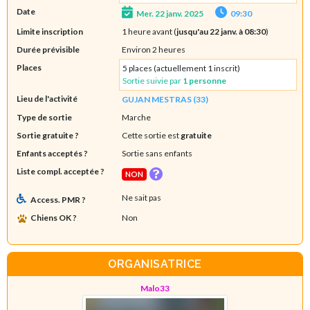
Date
Mer. 22 janv. 2025
09:30
Limite inscription
1 heure avant (
jusqu'au 22 janv. à 08:30
)
Durée prévisible
Environ 2 heures
Places
5 places (actuellement 1 inscrit)
Sortie suivie par
1 personne
Lieu de l'activité
GUJAN MESTRAS (33)
Type de sortie
Marche
Sortie gratuite ?
Cette sortie est
gratuite
Enfants acceptés ?
Sortie sans enfants
Liste compl. acceptée ?
NON
Ne sait pas
Access. PMR ?
Chiens OK ?
Non
ORGANISATRICE
Malo33