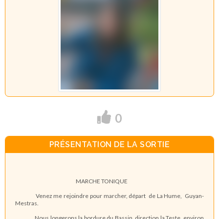
0
PRÉSENTATION DE LA SORTIE
MARCHE TONIQUE
Venez me rejoindre pour marcher, départ de La Hume, Guyan-
Mestras.
Nous longerons la bordure du Bassin, direction la Teste, environ