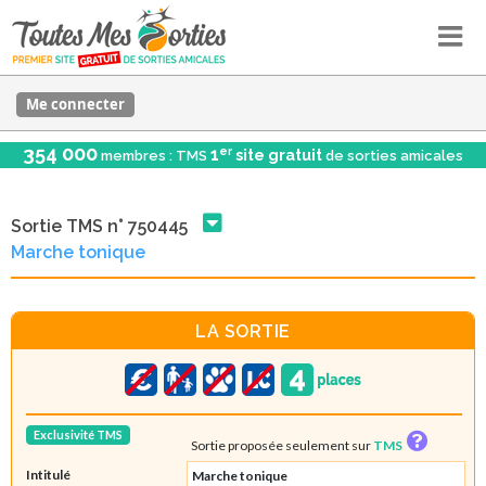
Me connecter
354 000
er
1
site gratuit
membres : TMS
de sorties amicales
Sortie TMS n° 750445
Marche tonique
LA SORTIE
Exclusivité TMS
Sortie proposée seulement sur
TMS
Intitulé
Marche tonique