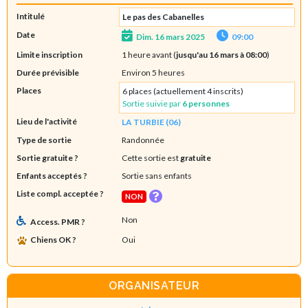
Intitulé
Le pas des Cabanelles
Date
Dim. 16 mars 2025
09:00
Limite inscription
1 heure avant (
jusqu'au 16 mars à 08:00
)
Durée prévisible
Environ 5 heures
Places
6 places (actuellement 4 inscrits)
Sortie suivie par
6 personnes
Lieu de l'activité
LA TURBIE (06)
Type de sortie
Randonnée
Sortie gratuite ?
Cette sortie est
gratuite
Enfants acceptés ?
Sortie sans enfants
Liste compl. acceptée ?
NON
Non
Access. PMR ?
Chiens OK ?
Oui
ORGANISATEUR