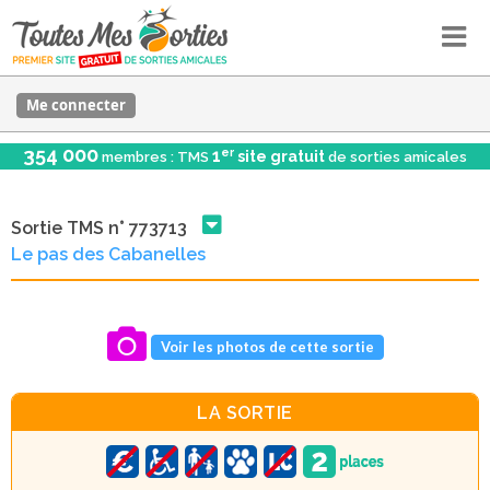
Me connecter
354 000
er
1
site gratuit
membres : TMS
de sorties amicales
Sortie TMS n° 773713
Le pas des Cabanelles
Voir les photos de cette sortie
LA SORTIE