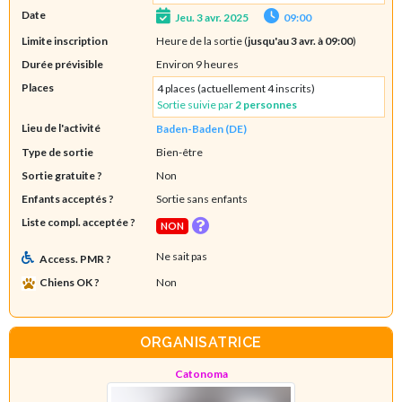
Date
Jeu. 3 avr. 2025
09:00
Limite inscription
Heure de la sortie (
jusqu'au 3 avr. à 09:00
)
Durée prévisible
Environ 9 heures
Places
4 places (actuellement 4 inscrits)
Sortie suivie par
2 personnes
Lieu de l'activité
Baden-Baden (DE)
Type de sortie
Bien-être
Sortie gratuite ?
Non
Enfants acceptés ?
Sortie sans enfants
Liste compl. acceptée ?
NON
Ne sait pas
Access. PMR ?
Chiens OK ?
Non
ORGANISATRICE
Catonoma