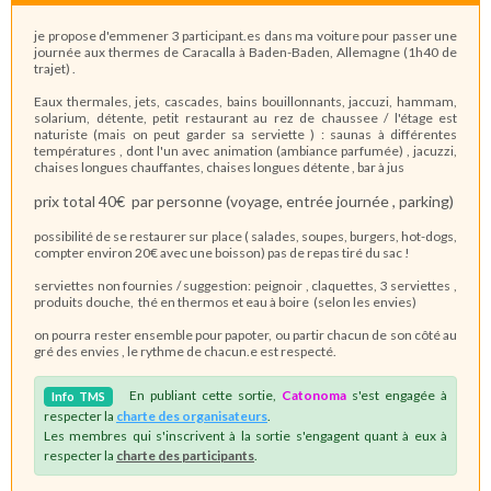
je propose d'emmener 3 participant.es dans ma voiture pour passer une
journée aux thermes de Caracalla à Baden-Baden, Allemagne (1h40 de
trajet) .
Eaux thermales, jets, cascades, bains bouillonnants, jaccuzi, hammam,
solarium, détente, petit restaurant au rez de chaussee / l'étage est
naturiste (mais on peut garder sa serviette ) : saunas à différentes
températures , dont l'un avec animation (ambiance parfumée) , jacuzzi,
chaises longues chauffantes, chaises longues détente , bar à jus
prix total 40€ par personne (voyage, entrée journée , parking)
possibilité de se restaurer sur place ( salades, soupes, burgers, hot-dogs,
compter environ 20€ avec une boisson) pas de repas tiré du sac !
serviettes non fournies / suggestion: peignoir , claquettes, 3 serviettes ,
produits douche, thé en thermos et eau à boire (selon les envies)
on pourra rester ensemble pour papoter, ou partir chacun de son côté au
gré des envies , le rythme de chacun.e est respecté.
En publiant cette sortie,
Catonoma
s'est engagée à
Info
TMS
respecter la
charte des organisateurs
.
Les membres qui s'inscrivent à la sortie s'engagent quant à eux à
respecter la
charte des participants
.