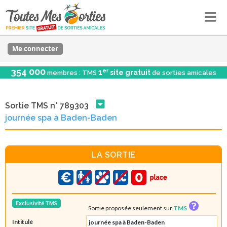
Me connecter
354 000
er
1
site gratuit
membres : TMS
de sorties amicales
Sortie TMS n° 789303
journée spa à Baden-Baden
LA SORTIE
Exclusivité TMS
Sortie proposée seulement sur
TMS
Intitulé
journée spa à Baden-Baden