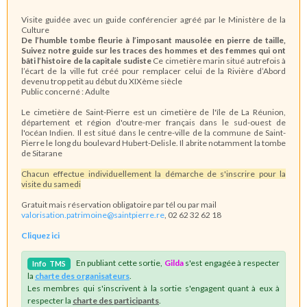
Visite guidée avec un guide conférencier agréé par le Ministère de la
Culture
De l’humble tombe fleurie à l’imposant mausolée en pierre de taille,
Suivez notre guide sur les traces des hommes et des femmes qui ont
bâti l’histoire de la capitale sudiste
Ce cimetière marin situé autrefois à
l’écart de la ville fut créé pour remplacer celui de la Rivière d’Abord
devenu trop petit au début du XIXème siècle
Public concerné : Adulte
Le cimetière de Saint-Pierre est un cimetière de l'île de La Réunion,
département et région d'outre-mer français dans le sud-ouest de
l'océan Indien. Il est situé dans le centre-ville de la commune de Saint-
Pierre le long du boulevard Hubert-Delisle. Il abrite notamment la tombe
de Sitarane
Chacun effectue individuellement la démarche de s'inscrire pour la
visite du samedi
Gratuit mais réservation obligatoire par tél ou par mail
valorisation.patrimoine@saintpierre.re
, 02 62 32 62 18
Cliquez ici
En publiant cette sortie,
Gilda
s'est engagée à respecter
Info
TMS
la
charte des organisateurs
.
Les membres qui s'inscrivent à la sortie s'engagent quant à eux à
respecter la
charte des participants
.