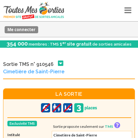
Me connecter
354 000
er
1
site gratuit
membres : TMS
de sorties amicales
Sortie TMS n° 910546
Cimetière de Saint-Pierre
LA SORTIE
Exclusivité TMS
Sortie proposée seulement sur
TMS
Intitulé
Cimetière de Saint-Pierre