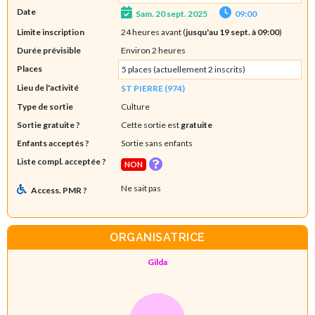
Date
Sam. 20 sept. 2025
09:00
Limite inscription
24 heures avant (
jusqu'au 19 sept. à 09:00
)
Durée prévisible
Environ 2 heures
Places
5 places (actuellement 2 inscrits)
Lieu de l'activité
ST PIERRE (974)
Type de sortie
Culture
Sortie gratuite ?
Cette sortie est
gratuite
Enfants acceptés ?
Sortie sans enfants
Liste compl. acceptée ?
NON
Ne sait pas
Access. PMR ?
ORGANISATRICE
Gilda