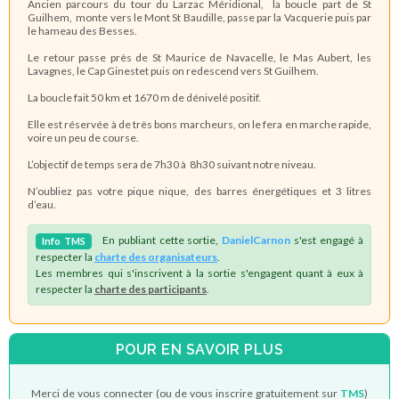
Ancien parcours du tour du Larzac Méridional, la boucle part de St
Guilhem, monte vers le Mont St Baudille, passe par la Vacquerie puis par
le hameau des Besses.
Le retour passe près de St Maurice de Navacelle, le Mas Aubert, les
Lavagnes, le Cap Ginestet puis on redescend vers St Guilhem.
La boucle fait 50 km et 1670 m de dénivelé positif.
Elle est réservée à de très bons marcheurs, on le fera en marche rapide,
voire un peu de course.
L’objectif de temps sera de 7h30 à 8h30 suivant notre niveau.
N’oubliez pas votre pique nique, des barres énergétiques et 3 litres
d’eau.
En publiant cette sortie,
DanielCarnon
s'est engagé à
Info
TMS
respecter la
charte des organisateurs
.
Les membres qui s'inscrivent à la sortie s'engagent quant à eux à
respecter la
charte des participants
.
POUR EN SAVOIR PLUS
Merci de vous connecter (ou de vous inscrire gratuitement sur
TMS
)