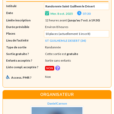
Intitulé
Randonnée Saint Guilhem le Désert
Date
Mer. 8 oct. 2025
07:30
Limite inscription
12 heures avant (
jusqu'au 7 oct. à 19:30
)
Durée prévisible
Environ 8 heures
Places
10 places (actuellement 1 inscrit)
Lieu de l'activité
ST GUILHEM LE DESERT (34)
Type de sortie
Randonnée
Sortie gratuite ?
Cette sortie est
gratuite
Enfants acceptés ?
Sortie sans enfants
Liste compl. acceptée ?
NON
Non
Access. PMR ?
ORGANISATEUR
DanielCarnon