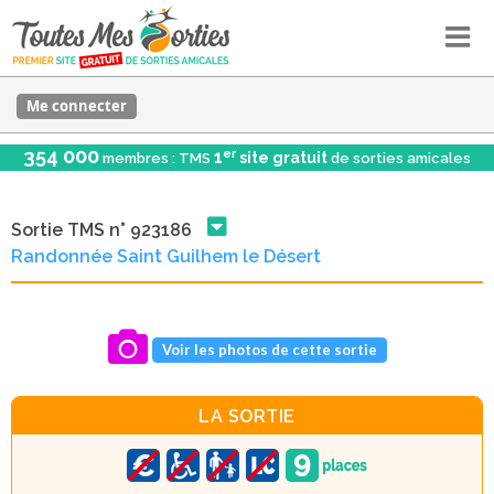
Me connecter
354 000
er
1
site gratuit
membres : TMS
de sorties amicales
Sortie TMS n° 923186
Randonnée Saint Guilhem le Désert
Voir les photos de cette sortie
LA SORTIE