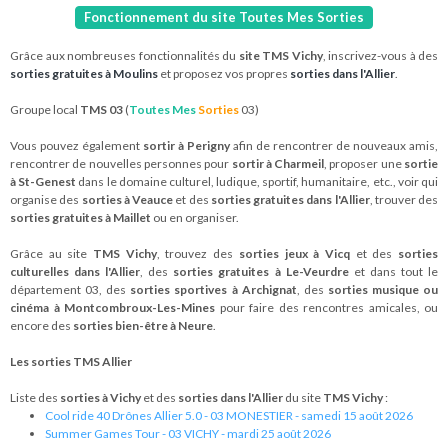
Fonctionnement du site Toutes Mes Sorties
Grâce aux nombreuses fonctionnalités du
site TMS Vichy
, inscrivez-vous à des
sorties gratuites à Moulins
et proposez vos propres
sorties dans l'Allier
.
Groupe local
TMS 03
(
Toutes Mes
Sorties
03)
Vous pouvez également
sortir à Perigny
afin de rencontrer de nouveaux amis,
rencontrer de nouvelles personnes pour
sortir à Charmeil
, proposer une
sortie
à St-Genest
dans le domaine culturel, ludique, sportif, humanitaire, etc., voir qui
organise des
sorties à Veauce
et des
sorties gratuites dans l'Allier
, trouver des
sorties gratuites à Maillet
ou en organiser.
Grâce au site
TMS Vichy
, trouvez des
sorties jeux à Vicq
et des
sorties
culturelles dans l'Allier
, des
sorties gratuites à Le-Veurdre
et dans tout le
département 03, des
sorties sportives à Archignat
, des
sorties musique ou
cinéma à Montcombroux-Les-Mines
pour faire des rencontres amicales, ou
encore des
sorties bien-être à Neure
.
Les sorties TMS Allier
Liste des
sorties à Vichy
et des
sorties dans l'Allier
du site
TMS Vichy
:
Cool ride 40 Drônes Allier 5.0 - 03 MONESTIER - samedi 15 août 2026
Summer Games Tour - 03 VICHY - mardi 25 août 2026