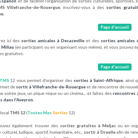
Espalion
et de faciliter l'organisation de sorties culturelles, sportive
MS Villefranche-de-Rouergue
, inscrivez-vous à des
sorties gratui
on
.
Page d'accueil
ez ici des
sorties amicales à Decazeville
et des
sorties amicales 
à Millau
(en participant ou en organisant vous-même), et vous pouvez éga
es gratuites.
Page d'accueil
TMS
12 vous permet d'organiser des
sorties à Saint-Affrique
, ainsi
ermet de
sortir à Villefranche-de-Rouergue
et de rencontrer de nouvel
ne soirée jeux, un pique-nique ou un cinéma... et faites des
rencontres 
s dans l'Aveyron
.
local
TMS 12
(
Toutes Mes
Sorties
12)
ouvez également trouver des
sorties gratuites à Meljac
ou en org
culturel, ludique, sportif, humanitaire, etc.,
sortir à Druelle
afin de ren