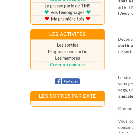
amis à 
La presse parle de TMS
site T
Vos témoignages
l'Aveyr
Ma première fois
LES ACTIVITÉS
Découvr
Les sorties
sortir 
Proposer une sortie
de sorti
Les membres
Créer un compte
Le site
Partager
vous p
yoga, u
LES SORTIES PAR DATE
amicale
Groupe 
Vous p
domaine 