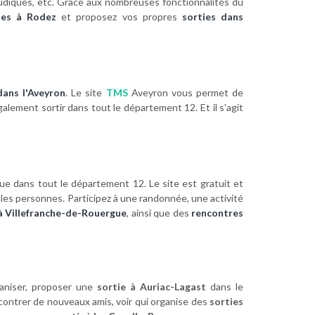
s, ludiques, etc. Grâce aux nombreuses fonctionnalités du
tes à Rodez
et proposez vos propres
sorties dans
dans l'Aveyron
. Le site
TMS
Aveyron vous permet de
lement sortir dans tout le département 12. Et il s'agit
 que dans tout le département 12. Le site est gratuit et
les personnes. Participez à une randonnée, une activité
à Villefranche-de-Rouergue
, ainsi que des
rencontres
aniser, proposer une
sortie à Auriac-Lagast
dans le
contrer de nouveaux amis, voir qui organise des
sorties