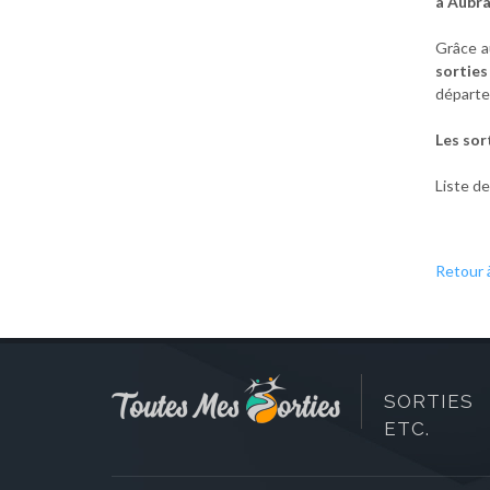
à Aubr
Grâce a
sorties
départe
Les so
Liste d
Retour à
SORTIES 
ETC.