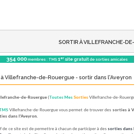
SORTIR À VILLEFRANCHE-DE
354 000
er
1
site gratuit
membres : TMS
de sorties amicales
r à Villefranche-de-Rouergue - sortir dans l'Aveyron
llefranche-de-Rouergue
(
Toutes Mes
Sorties
Villefranche-de-Rouerg
TMS
Villefranche-de-Rouergue vous permet de trouver des
sorties à 
ties dans l'Aveyron
.
if de ce site est de permettre à chacun de participer à des
sorties dans 