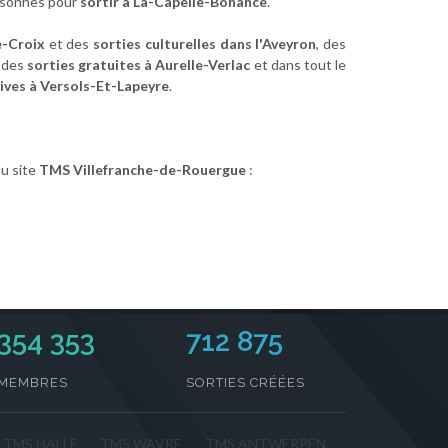
ersonnes pour
sortir à La-Capelle-Bonance
.
e-Croix
et des
sorties culturelles dans l'Aveyron
, des
, des
sorties gratuites à Aurelle-Verlac
et dans tout le
tives à Versols-Et-Lapeyre
.
u site
TMS Villefranche-de-Rouergue
:
354 353
712 875
MEMBRES
SORTIES CRÉÉES
TMS HALLE
TMS WAVRE
TMS ANTWERPEN