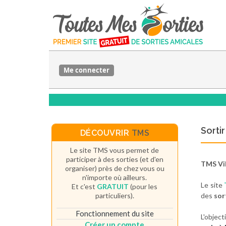
Me connecter
Sorti
DÉCOUVRIR
TMS
Le site TMS vous permet de
participer à des sorties (et d'en
TMS Vi
organiser) près de chez vous ou
n'importe où ailleurs.
Le site
Et c'est
GRATUIT
(pour les
particuliers).
des
sor
Fonctionnement du site
L'object
Créer un compte