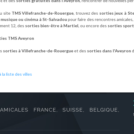
ac
et des
sorties gratuites dans l'Aveyron
, rencontrer de nouvelles p
u site
TMS Villefranche-de-Rouergue
, trouvez des
sorties jeux à St
 musique ou cinéma à St-Salvadou
pour faire des rencontres amicales
ment 12, des
sorties bien-être à Martiel
, ou encore des
sorties spor
rties TMS Aveyron
es
sorties à Villefranche-de-Rouergue
et des
sorties dans l'Aveyron
d
 la liste des villes
AMICALES FRANCE, SUISSE, BELGIQUE,