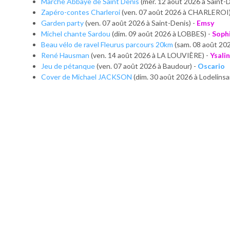
Marche Abbaye de Saint Denis
(mer. 12 août 2026 à Saint-D
Zapéro-contes Charleroi
(ven. 07 août 2026 à CHARLEROI)
Garden party
(ven. 07 août 2026 à Saint-Denis) -
Emsy
Michel chante Sardou
(dim. 09 août 2026 à LOBBES) -
Soph
Beau vélo de ravel Fleurus parcours 20km
(sam. 08 août 20
René Hausman
(ven. 14 août 2026 à LA LOUVIÈRE) -
Ysali
Jeu de pétanque
(ven. 07 août 2026 à Baudour) -
Oscario
Cover de Michael JACKSON
(dim. 30 août 2026 à Lodelinsa