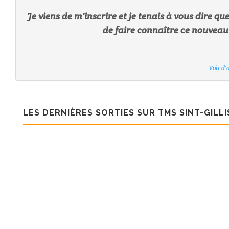
Je viens de m'inscrire et je tenais à vous dire qu
de faire connaître ce nouveau 
Voir d'
Voir d'
Voir d'
Voir d'
Voir d'
Voir d'
Voir d'
LES DERNIÈRES SORTIES SUR TMS SINT-GILL