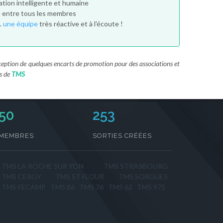
tion intelligente et humaine
é entre tous les membres
..
une équipe
très réactive et à l'écoute !
exception de quelques encarts de promotion pour des associations et
s de
TMS
50
276
MEMBRES
SORTIES CRÉÉES
TMS LA ROCHE SUR YON
TMS STRASBOURG
TMS CERGY
TMS ST FLOUR
TMS SORGUES
TMS FECAMP
TMS 86
TMS 76
TMS 62
TMS 975