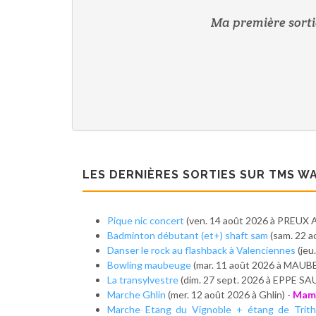
Ma première sortie
LES DERNIÈRES SORTIES SUR TMS W
Pique nic concert
(ven. 14 août 2026 à PREUX 
Badminton débutant (et+) shaft sam
(sam. 22 a
Danser le rock au flashback à Valenciennes
(jeu
Bowling maubeuge
(mar. 11 août 2026 à MAUB
La transylvestre
(dim. 27 sept. 2026 à EPPE S
Marche Ghlin
(mer. 12 août 2026 à Ghlin) -
Mami
Marche Etang du Vignoble + étang de Trit