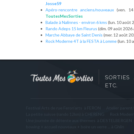
Josse59
Apéro-rencontre anciens/nouveaux
(ven. 1
ToutesMesSorties
Balade à Nalinnes - environ 6 kms
(lun. 10 août 
Rando Adeps 15 km Fleurus
(dim. 09 août 2026
Marche Abbaye de Saint Denis
(mer. 12 août 20
Rock Moderne 4T à la FESTA à Lomme
(lun. 10
SORTIES 
ETC.
Festival Arts de rue Feron'arts à FERON
Atelier paren
La petite suisse (rando 12km) à CHERENG
Rock Modern
Une journée de détente aux thermes à DESTELBERGEN
bowing + accueil nouveaux + boire un verre ... à Ghlin