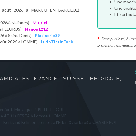
Une modéra
Une égalit
4 août 2026 à MARCQ EN BAROEUL) -
Et surtout.
2026 à Nalinnes) -
Mu_riel
 à FLEURUS) -
Nanou1212
26 à Saint-Denis) -
Platinerie89
*
Sans publicité, à l'
 août 2026 à LOMME) -
LudoTintinFunk
professionnels membre
AMICALES FRANCE, SUISSE, BELGIQUE,
t/enfant. Mosaïque à PETITE FORET
e 4T à la FESTA à Lomme à LOMME
Bertrand Belin en concert à l'Eden (Charleroi) à CHARLEROI