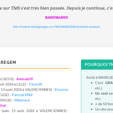
 sur TMS s'est très bien passée. Depuis je continue, c'es
RANDORANDO
GRAMMONDO
MELOANDCO
SARZANY
BG77
Voir d'autres témoignages sur TMS WAREGEM et autres secteurs
Voir d'autres témoignages sur TMS WAREGEM et autres secteurs
Voir d'autres témoignages sur TMS WAREGEM et autres secteurs
Voir d'autres témoignages sur TMS WAREGEM et autres secteurs
AGATTE
Voir d'autres témoignages sur TMS WAREGEM et autres secteurs
Voir d'autres témoignages sur TMS WAREGEM et autres secteurs
AREGEM
POURQUOI T
Sortir à WAREG
AU BOIS) -
Amisab59
C'est
GRA
oût 2026 à LILLE) -
Chris54
etc.)
. 13 août 2026 à VALENCIENNES) -
Elcuisto
Un seul c
EUGE) -
Patrick1963
etc.
AUVAGE) -
Mimirere
+ de 50 fon
tal
Un site mod
h
(sam. 15 août 2026 à VALENCIENNES) -