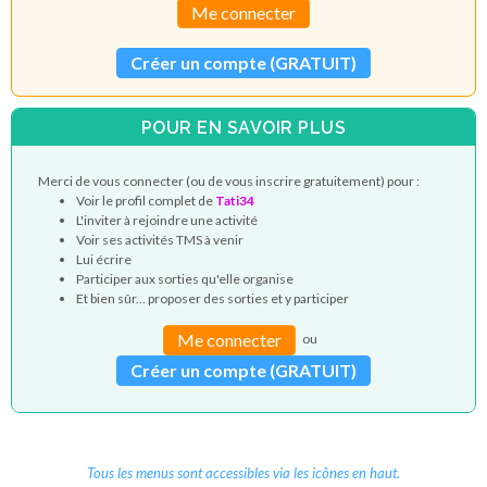
Me connecter
Créer un compte (GRATUIT)
POUR EN SAVOIR PLUS
Merci de vous connecter (ou de vous inscrire gratuitement) pour :
Voir le profil complet de
Tati34
L'inviter à rejoindre une activité
Voir ses activités TMS à venir
Lui écrire
Participer aux sorties qu'elle organise
Et bien sûr... proposer des sorties et y participer
Me connecter
ou
Créer un compte (GRATUIT)
Tous les menus sont accessibles via les icônes en haut.