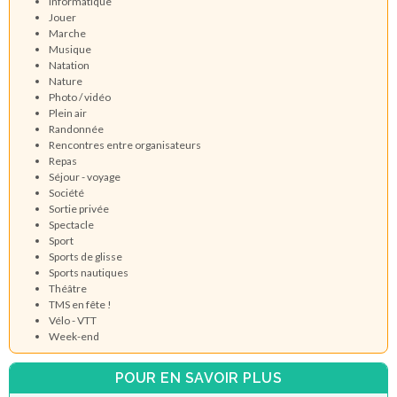
Informatique
Jouer
Marche
Musique
Natation
Nature
Photo / vidéo
Plein air
Randonnée
Rencontres entre organisateurs
Repas
Séjour - voyage
Société
Sortie privée
Spectacle
Sport
Sports de glisse
Sports nautiques
Théâtre
TMS en fête !
Vélo - VTT
Week-end
POUR EN SAVOIR PLUS