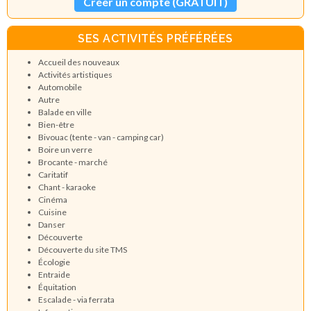
Créer un compte (GRATUIT)
SES ACTIVITÉS PRÉFÉRÉES
Accueil des nouveaux
Activités artistiques
Automobile
Autre
Balade en ville
Bien-être
Bivouac (tente - van - camping car)
Boire un verre
Brocante - marché
Caritatif
Chant - karaoke
Cinéma
Cuisine
Danser
Découverte
Découverte du site TMS
Écologie
Entraide
Équitation
Escalade - via ferrata