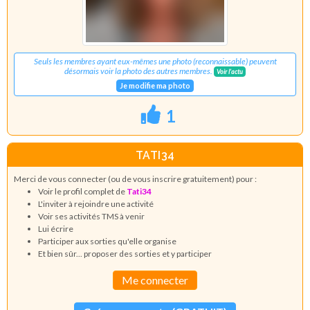
Seuls les membres ayant eux-mêmes une photo (reconnaissable) peuvent
désormais voir la photo des autres membres.
Voir l'actu
Je modifie ma photo
1
TATI34
Merci de vous connecter (ou de vous inscrire gratuitement) pour :
Voir le profil complet de
Tati34
L'inviter à rejoindre une activité
Voir ses activités TMS à venir
Lui écrire
Participer aux sorties qu'elle organise
Et bien sûr... proposer des sorties et y participer
Me connecter