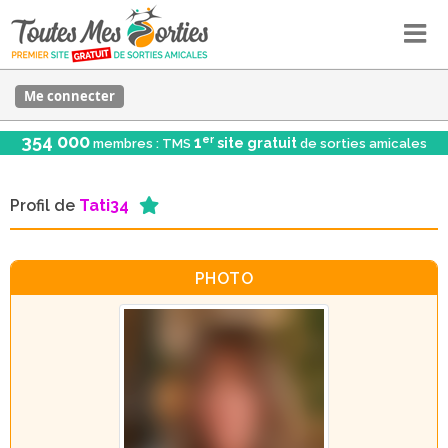
Me connecter
354 000
er
1
site gratuit
membres : TMS
de sorties amicales
Profil de
Tati34
PHOTO