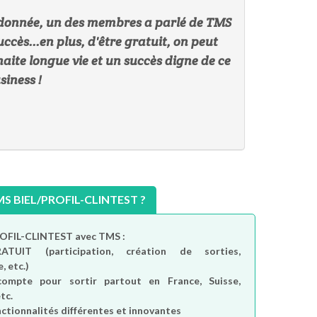
randonnée, un des membres a parlé de TMS
uccès...en plus, d'être gratuit, on peut
haite longue vie et un succès digne de ce
siness !
 BIEL/PROFIL-CLINTEST ?
PROFIL-CLINTEST avec TMS :
RATUIT
(participation, création de sorties,
, etc.)
compte
pour sortir partout en France, Suisse,
tc.
nctionnalités différentes et innovantes