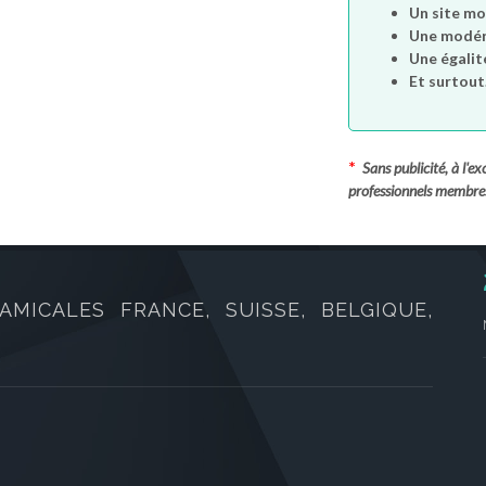
Un site mo
Une modéra
Une égalit
Et surtout.
*
Sans publicité, à l'
professionnels membre
AMICALES FRANCE, SUISSE, BELGIQUE,