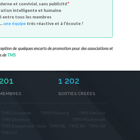
*
derne et convivial, sans publicité
tion intelligente et humaine
é entre tous les membres
..
une équipe
très réactive et à l'écoute !
exception de quelques encarts de promotion pour des associations et
s de
TMS
231
1 202
MEMBRES
SORTIES CRÉÉES
TMS Lausanne
TMS Fribourg
TMS Herisau
TMS Dietikon
TMS Wädenswil
TMS Rapperswil-Jona
TMS NE
TMS SH
TMS GR
TMS LU