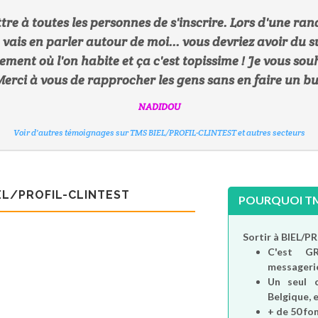
ttre à toutes les personnes de s'inscrire. Lors d'une 
je vais en parler autour de moi... vous devriez avoir du s
CHRISTELLE50
CACACOTINE
SARZANY
PERLA
tement où l'on habite et ça c'est topissime ! Je vous sou
LOUPS73
TOA45
Voir d'autres témoignages sur TMS BIEL/PROFIL-CLINTEST et autres secteurs
Voir d'autres témoignages sur TMS BIEL/PROFIL-CLINTEST et autres secteurs
Voir d'autres témoignages sur TMS BIEL/PROFIL-CLINTEST et autres secteurs
Voir d'autres témoignages sur TMS BIEL/PROFIL-CLINTEST et autres secteurs
erci à vous de rapprocher les gens sans en faire un bu
Voir d'autres témoignages sur TMS BIEL/PROFIL-CLINTEST et autres secteurs
Voir d'autres témoignages sur TMS BIEL/PROFIL-CLINTEST et autres secteurs
NADIDOU
Voir d'autres témoignages sur TMS BIEL/PROFIL-CLINTEST et autres secteurs
EL/PROFIL-CLINTEST
POURQUOI TMS
Sortir à BIEL/
C'est
G
messagerie
Un seul 
Belgique, e
+ de 50 fo