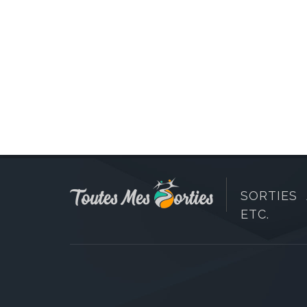
SORTIES 
ETC.