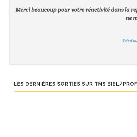
Merci beaucoup pour votre réactivité dans la repon
ne m
Voir d'a
Voir d'a
Voir d'a
Voir d'a
Voir d'a
Voir d'a
Voir d'a
Voir d'a
LES DERNIÈRES SORTIES SUR TMS BIEL/PROF