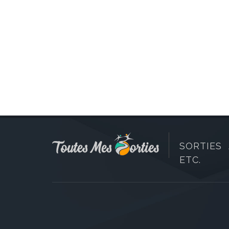
SORTIES 
ETC.