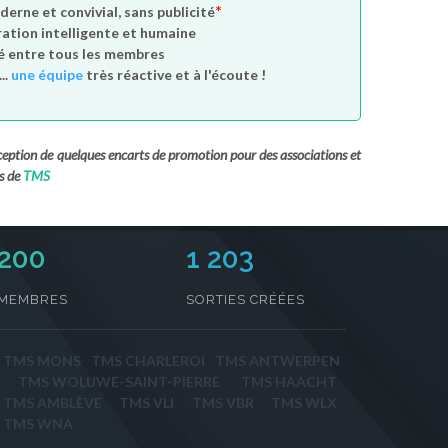
*
derne et convivial, sans publicité
tion intelligente et humaine
é entre tous les membres
..
une équipe
très réactive et à l'écoute !
exception de quelques encarts de promotion pour des associations et
s de
TMS
230
1 203
MEMBRES
SORTIES CRÉÉES
TMS MONS
TMS CHARLEROI
TMS ANTWERPEN
TMS WOLUWE-SAINT-PIERRE
TMS HAACHT
TMS AMBLÈVE
TMS VLI
TMS VBR
TMS WLX
TMS WNA