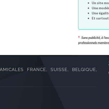
Un site mo
Une modéra
Une égalit
Et surtout.
*
Sans publicité, à l'
professionnels membre
AMICALES FRANCE, SUISSE, BELGIQUE,