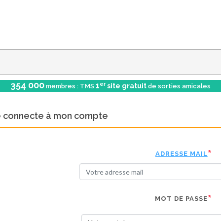
354 000
er
1
site gratuit
membres : TMS
de sorties amicales
e connecte à mon compte
ADRESSE MAIL
MOT DE PASSE