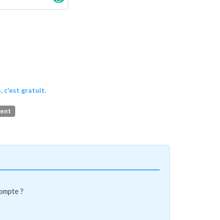
, c'est gratuit.
ment
compte ?