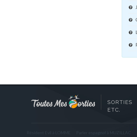
SORTIES 
ETC.
Résident Evil à LOMME
Parler espagnol à MUZILLAC