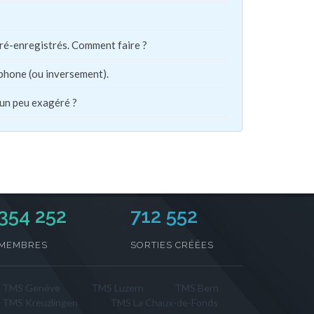
pré-enregistrés. Comment faire ?
phone (ou inversement).
 un peu exagéré ?
354 252
712 552
MEMBRES
SORTIES CRÉÉES
TMS Genève
TMS Luzern
TMS Bern
TMS Kreuzlingen
TMS La Chaux-de-Fonds