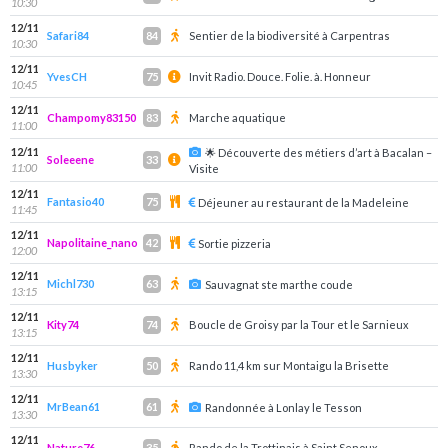
10:30
12/11
Safari84
Sentier de la biodiversité à Carpentras
84
10:30
12/11
YvesCH
Invit Radio. Douce. Folie. à. Honneur
75
10:45
12/11
Champomy83150
Marche aquatique
83
11:00
12/11
🌟 Découverte des métiers d’art à Bacalan –
Soleeene
33
11:00
Visite
12/11
Fantasio40
75
Déjeuner au restaurant de la Madeleine
11:45
12/11
Napolitaine_nano
42
Sortie pizzeria
12:00
12/11
Michl730
63
Sauvagnat ste marthe coude
13:15
12/11
Kity74
Boucle de Groisy par la Tour et le Sarnieux
74
13:15
12/11
Husbyker
Rando 11,4 km sur Montaigu la Brisette
50
13:30
12/11
MrBean61
61
Randonnée à Lonlay le Tesson
13:30
12/11
Nature76
Rando de la Trottinais à Saint Senoux
35