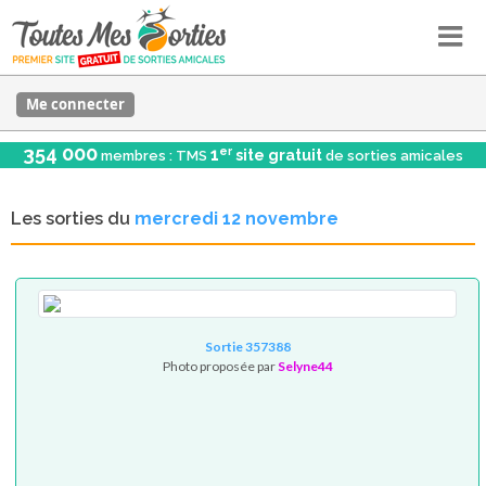
Me connecter
354 000
er
1
site gratuit
membres : TMS
de sorties amicales
Les sorties du
mercredi 12 novembre
Sortie 357388
Photo proposée par
Selyne44