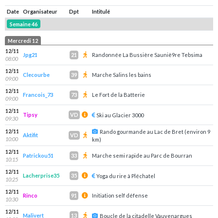
Date
Organisateur
Dpt
Intitulé
Semaine 46
Mercredi 12
12/11
Jpg21
Randonnée La Bussière Sauniè9re Tebsima
21
08:00
12/11
Clecourbe
Marche Salins les bains
39
09:00
12/11
Francois_73
Le Fort de la Batterie
73
09:00
12/11
Tipsy
VD
Ski au Glacier 3000
09:30
12/11
Rando gourmande au Lac de Bret (environ 9
Aktifit
VD
10:00
km)
12/11
Patrickou51
Marche semi rapide au Parc de Bourran
33
10:15
12/11
Lacherprise35
35
Yoga du rire à Pléchatel
10:25
12/11
Rinco
Initiation self défense
91
10:30
12/11
Malivert
13
Boucle de la citadelle Vauvenargues