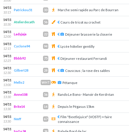
10:00
14/11
Patrickou51
Marche semi rapide au Parc de Bourran
33
10:15
14/11
Atelierdecath
56
Cours de tricot ou crochet
10:30
14/11
Ladyjaja
22
Déjeuner brasserie la closerie
12:00
14/11
Cyclone94
94
Lycée hôtelier gentilly
12:15
14/11
Bbbb92
75
Déjeuner restaurant Ferrandi
12:25
14/11
Gilbert28
28
Couscous ; la rose des sables
12:30
14/11
Mello2
WHT
Pétanque
13:00
14/11
Anne108
Rando Le Bono - Manoir de Kerdréan
56
13:30
14/11
Brite14
Depuis le Pégasus 15km
14
13:30
14/11
Film "Beetlejuice" (VOSTF) + faire
Nmff
67
13:30
connaissance
14/11
SoGo74
Balade Bord de lac
74