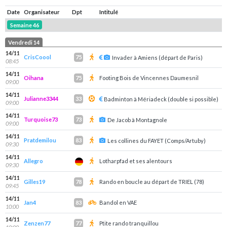
Date
Organisateur
Dpt
Intitulé
Semaine 46
Vendredi 14
14/11
CrisCoool
75
Invader à Amiens (départ de Paris)
08:45
14/11
Oihana
Footing Bois de Vincennes Daumesnil
75
09:00
14/11
Julianne3344
33
Badminton à Mériadeck (double si possible)
09:00
14/11
Turquoise73
73
De Jacob à Montagnole
09:00
14/11
Pratdemilou
83
Les collines du FAYET (Comps/Artuby)
09:30
14/11
Allegro
Lotharpfad et ses alentours
09:30
14/11
Gilles19
Rando en boucle au départ de TRIEL (78)
78
09:45
14/11
Jan4
Bandol en VAE
83
10:00
14/11
Zenzen77
Ptite rando tranquillou
77